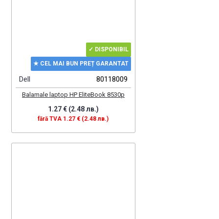
✓ DISPONIBIL
★ CEL MAI BUN PREȚ GARANTAT
Dell
80118009
Balamale laptop HP EliteBook 8530p
1.27 € (2.48 лв.)
fără TVA 1.27 € (2.48 лв.)