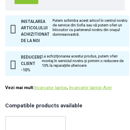
Putem schimba acest articol în centrul nostru
INSTALAREA
de service din Sofia sau vă putem oferi un
ARTICOLULUI
înlocuitor cu partenerul nostru din orașul
ACHIZITIONAT
dumneavoastră.
DE LA NOI
La achiziționarea acestui produs, putem oferi
REDUCERE
montaj în serviciul nostru și primim o reducere de
CLIENT
10% la reparațiile ulterioare.
-10%
Vezi mai mult:
Incarcator laptop
,
Incarcator laptop Acer
Compatible products available