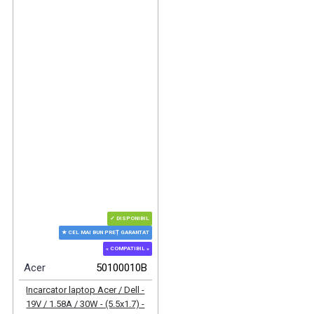
✓ DISPONIBIL
★ CEL MAI BUN PREȚ GARANTAT
« COMPATIBIL »
Acer
50100010B
Incarcator laptop Acer / Dell -
19V / 1.58A / 30W - (5.5x1.7) -