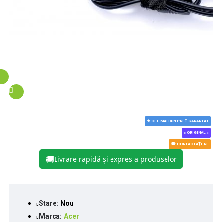
★ CEL MAI BUN PREȚ GARANTAT
« ORIGINAL »
☎ CONTACTAȚI-NE
🚚
Livrare rapidă și expres a produselor
Stare:
Nou
Marca:
Acer