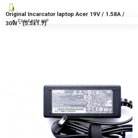
0
Original Incarcator laptop Acer 19V / 1.58A /
Coșul este gol!
30W - (5.5x1.7)