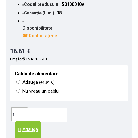
Codul produsului:
50100010A
Garanție (Luni):
18
Disponibilitate:
☎ Contactați-ne
16.61 €
Preț fără TVA: 16.61 €
Cablu de alimentare
Adăuga
(+1.91 €)
Nu vreau un cablu
Adaugă