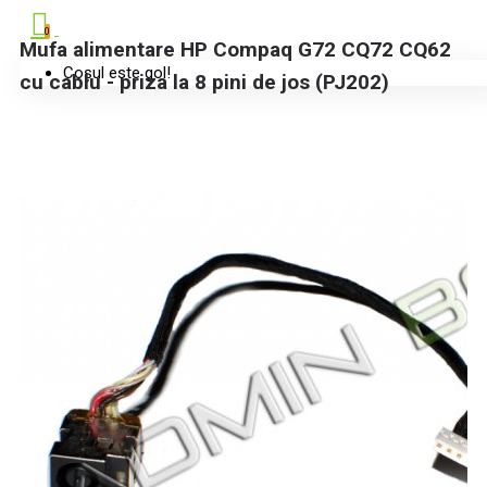
0
Mufa alimentare HP Compaq G72 CQ72 CQ62
Coșul este gol!
cu cablu - priza la 8 pini de jos (PJ202)