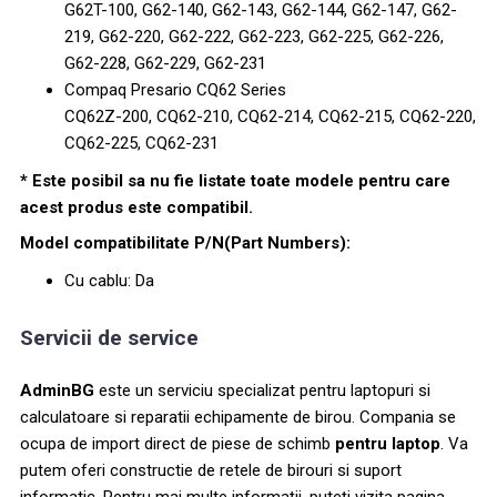
G62T-100, G62-140, G62-143, G62-144, G62-147, G62-
219, G62-220, G62-222, G62-223, G62-225, G62-226,
G62-228, G62-229, G62-231
Compaq Presario CQ62 Series
CQ62Z-200, CQ62-210, CQ62-214, CQ62-215, CQ62-220,
CQ62-225, CQ62-231
* Este posibil sa nu fie listate toate modele pentru care
acest produs este compatibil.
Model compatibilitate P/N(Part Numbers):
Cu cablu: Da
Servicii de service
AdminBG
este un serviciu specializat pentru laptopuri si
calculatoare si reparatii echipamente de birou. Compania se
ocupa de import direct de piese de schimb
pentru laptop
. Va
putem oferi constructie de retele de birouri si suport
informatic. Pentru mai multe informații, puteți vizita pagina