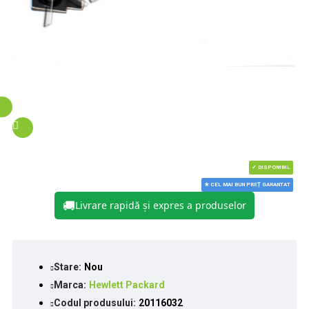
✓ DISPONIBIL
★ CEL MAI BUN PREȚ GARANTAT
🚚
Livrare rapidă și expres a produselor
Stare:
Nou
Marca:
Hewlett Packard
Codul produsului:
20116032