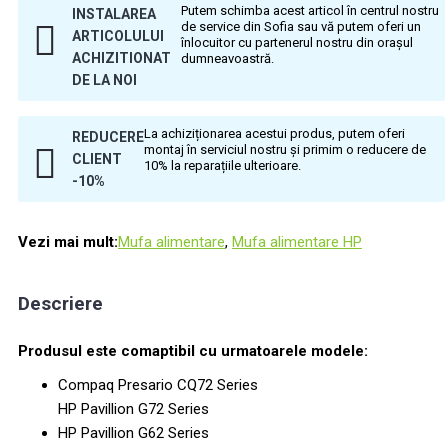
Putem schimba acest articol în centrul nostru
INSTALAREA
de service din Sofia sau vă putem oferi un
ARTICOLULUI
înlocuitor cu partenerul nostru din orașul
ACHIZITIONAT
dumneavoastră.
DE LA NOI
La achiziționarea acestui produs, putem oferi
REDUCERE
montaj în serviciul nostru și primim o reducere de
CLIENT
10% la reparațiile ulterioare.
-10%
Vezi mai mult:
Mufa alimentare
,
Mufa alimentare HP
Descriere
Produsul este comaptibil cu urmatoarele modele:
Compaq Presario CQ72 Series
HP Pavillion G72 Series
HP Pavillion G62 Series