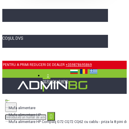
COȘUL DVS
PENTRU A PRIMI REDUCERI DE DEALER
+359878695869
SERVICIU RAPID
Mufa alimentare
Mufa alimentare HP
Mufa alimentare HP Compaq G72 CQ72 CQ62 cu cablu - priza la 8 pini de 