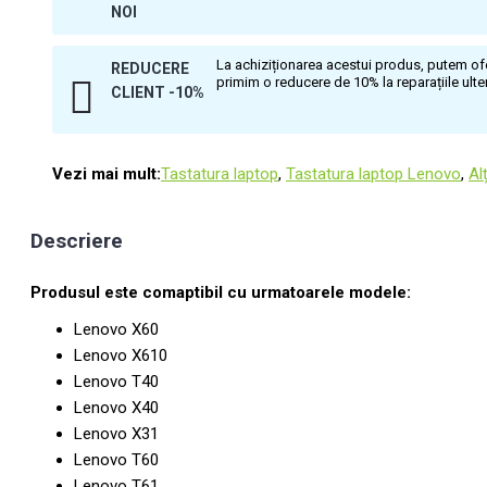
NOI
La achiziționarea acestui produs, putem ofer
REDUCERE
primim o reducere de 10% la reparațiile ulte
CLIENT -10%
Vezi mai mult:
Tastatura laptop
,
Tastatura laptop Lenovo
,
Alț
Descriere
Produsul este comaptibil cu urmatoarele modele:
Lenovo X60
Lenovo X610
Lenovo T40
Lenovo X40
Lenovo X31
Lenovo T60
Lenovo T61