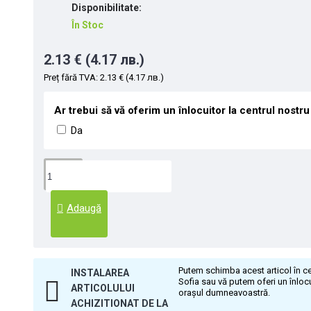
Disponibilitate:
În Stoc
2.13 € (4.17 лв.)
Preț fără TVA: 2.13 € (4.17 лв.)
Ar trebui să vă oferim un înlocuitor la centrul nostr
Da
Adaugă
Putem schimba acest articol în ce
INSTALAREA
Sofia sau vă putem oferi un înlocu
ARTICOLULUI
orașul dumneavoastră.
ACHIZITIONAT DE LA