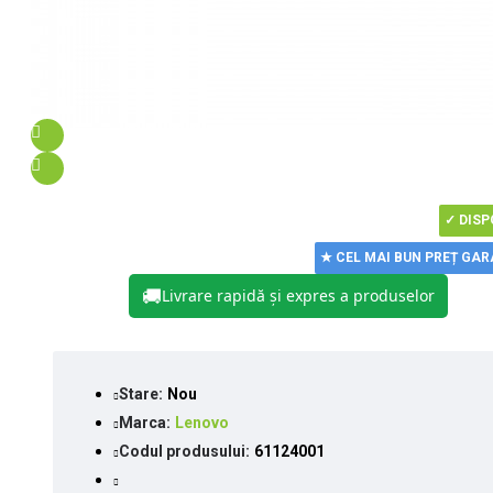
✓ DISP
★ CEL MAI BUN PREȚ GA
🚚
Livrare rapidă și expres a produselor
Stare:
Nou
Marca:
Lenovo
Codul produsului:
61124001