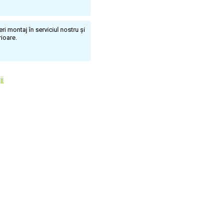
i montaj în serviciul nostru și
rioare.
ii