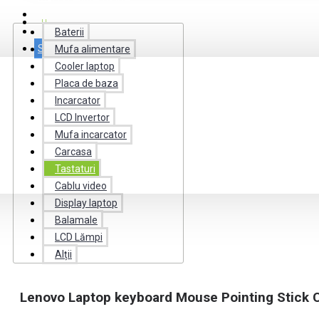
CABLU VIDEO
MUFA INCARCATOR
Baterii
CONTACTE
SERVICII
Mufa alimentare
Cooler laptop
Placa de baza
Incarcator
LCD Invertor
Mufa incarcator
Carcasa
Tastaturi
Cablu video
Display laptop
Balamale
LCD Lămpi
Alții
Lenovo Laptop keyboard Mouse Pointing Stick C