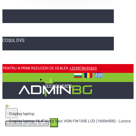
COȘUL DVS
PENTRU A PRIMI REDUCERI DE DEALER
+359878695869
SERVICIU RAPID
Display laptop
Display laptop 16.4" Sony Vaio VGN-FW130E LCD (1600x900) - Lucios