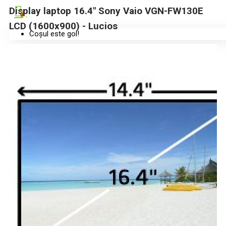
Display laptop 16.4" Sony Vaio VGN-FW130E
0
LCD (1600x900) - Lucios
Coșul este gol!