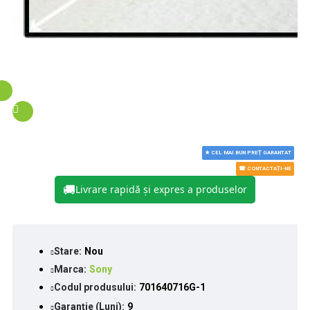
★ CEL MAI BUN PREȚ GARANTAT
☎ CONTACTAȚI-NE
🚚
Livrare rapidă și expres a produselor
Stare:
Nou
Marca:
Sony
Codul produsului:
701640716G-1
Garanție (Luni):
9