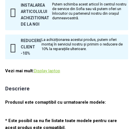
Putem schimba acest articol în centrul nostru
INSTALAREA
de service din Sofia sau vă putem oferi un
ARTICOLULUI
înlocuitor cu partenerul nostru din orașul
ACHIZITIONAT
dumneavoastră.
DE LA NOI
La achiziționarea acestui produs, putem oferi
REDUCERE
montaj în serviciul nostru și primim o reducere de
CLIENT
10% la reparațiile ulterioare.
-10%
Vezi mai mult:
Display laptop
Descriere
Produsul este comaptibil cu urmatoarele modele:
* Este posibil sa nu fie listate toate modele pentru care
acest produs este compatibil.