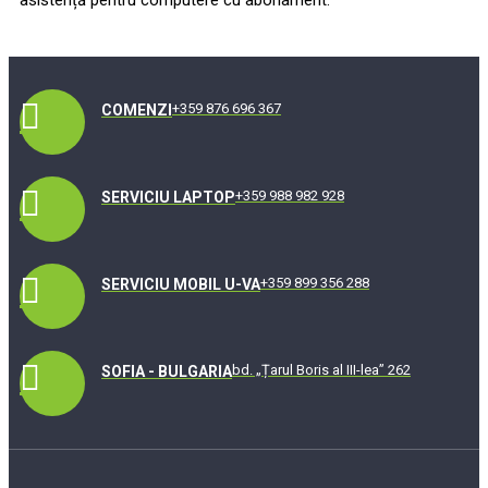
+359 876 696 367
COMENZI
+359 988 982 928
SERVICIU LAPTOP
+359 899 356 288
SERVICIU MOBIL U-VA
bd. „Țarul Boris al III-lea” 262
SOFIA - BULGARIA