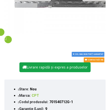
★ CEL MAI BUN PREȚ GARANTAT
☎ CONTACTAȚI-NE
🚚
Livrare rapidă și expres a produselor
Stare:
Nou
Marca:
CPT
Codul produsului:
701540712G-1
Garanție (Luni):
9