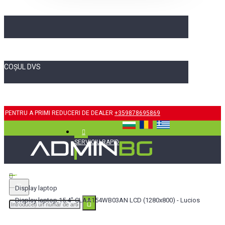
COȘUL DVS
PENTRU A PRIMI REDUCERI DE DEALER
+359878695869
SERVICIU RAPID
Display laptop
Display laptop 15.4" CLAA154WB03AN LCD (1280x800) - Lucios