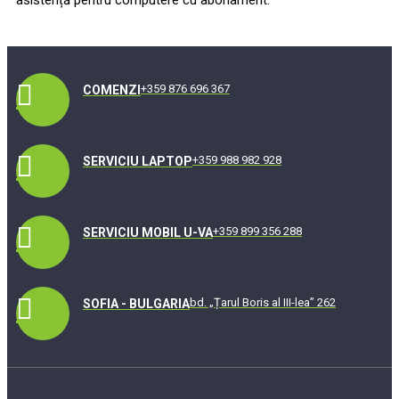
+359 876 696 367
COMENZI
+359 988 982 928
SERVICIU LAPTOP
+359 899 356 288
SERVICIU MOBIL U-VA
bd. „Țarul Boris al III-lea” 262
SOFIA - BULGARIA