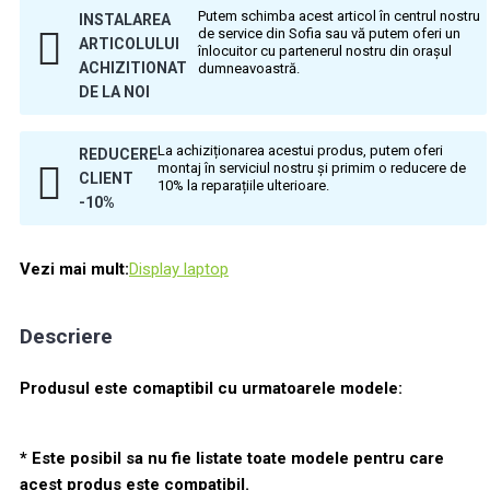
Putem schimba acest articol în centrul nostru
INSTALAREA
de service din Sofia sau vă putem oferi un
ARTICOLULUI
înlocuitor cu partenerul nostru din orașul
ACHIZITIONAT
dumneavoastră.
DE LA NOI
La achiziționarea acestui produs, putem oferi
REDUCERE
montaj în serviciul nostru și primim o reducere de
CLIENT
10% la reparațiile ulterioare.
-10%
Vezi mai mult:
Display laptop
Descriere
Produsul este comaptibil cu urmatoarele modele:
* Este posibil sa nu fie listate toate modele pentru care
acest produs este compatibil.