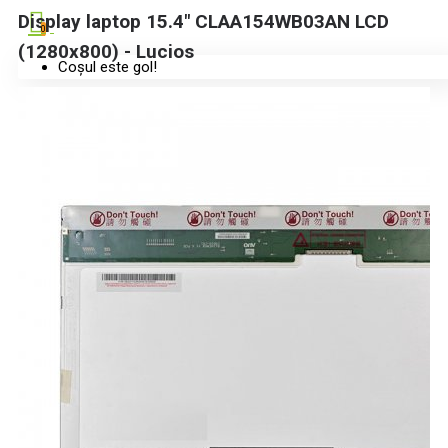
Display laptop 15.4" CLAA154WB03AN LCD
0
(1280x800) - Lucios
Coșul este gol!