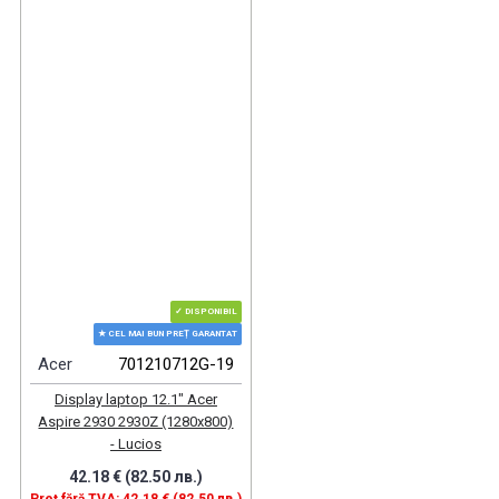
✓ DISPONIBIL
★ CEL MAI BUN PREȚ GARANTAT
Acer
701210712G-19
Display laptop 12.1" Acer
Aspire 2930 2930Z (1280x800)
- Lucios
42.18 € (82.50 лв.)