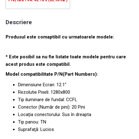
Preț fără TVA: 42.18 € (82.50 лв.)
Descriere
Produsul este comaptibil cu urmatoarele modele:
* Este posibil sa nu fie listate toate modele pentru care
acest produs este compatibil.
Model compatibilitate P/N(Part Numbers):
Dimensiune Ecran: 12.1"
Rezolutie Pixeli: 1280x800
Tip iluminare de fundal: CCFL
Conector (Număr de pini): 20 Pini
Locația conectorului: Sus în dreapta
Tip panou: TN
Suprafaţă: Lucios