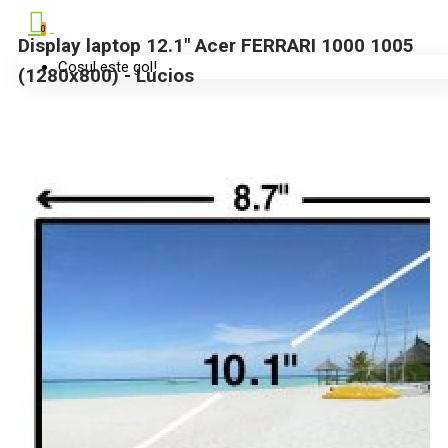
0
Display laptop 12.1" Acer FERRARI 1000 1005
Coșul este gol!
(1280x800) - Lucios