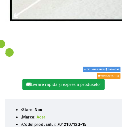
★ CEL MAI BUN PREȚ GARANTAT
☎ CONTACTAȚI-NE
🚚
Livrare rapidă și expres a produselor
Stare:
Nou
Marca:
Acer
Codul produsului:
701210712G-15