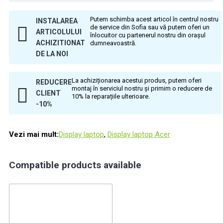
Putem schimba acest articol în centrul nostru
INSTALAREA
de service din Sofia sau vă putem oferi un
ARTICOLULUI
înlocuitor cu partenerul nostru din orașul
ACHIZITIONAT
dumneavoastră.
DE LA NOI
La achiziționarea acestui produs, putem oferi
REDUCERE
montaj în serviciul nostru și primim o reducere de
CLIENT
10% la reparațiile ulterioare.
-10%
Vezi mai mult:
Display laptop
,
Display laptop Acer
Compatible products available