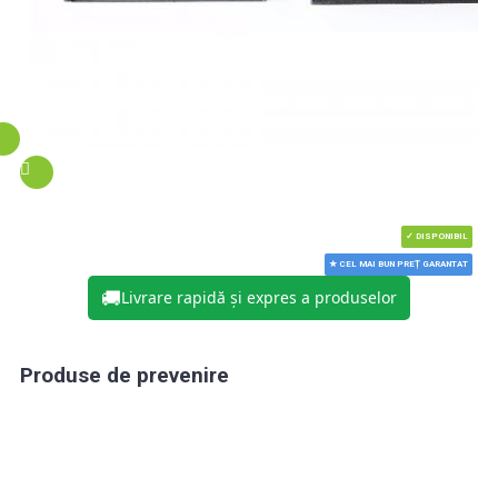
✓ DISPONIBIL
★ CEL MAI BUN PREȚ GARANTAT
🚚
Livrare rapidă și expres a produselor
Produse de prevenire