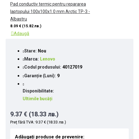
Pad conductiv termic pentru repararea
laptopului 100x100x1.0 mm Arctic TP-3 -
Albastru
8.09 € (15.82 лв.)
Adaugă
Stare:
Nou
Marca:
Lenovo
Codul produsului:
40127019
Garanție (Luni):
9
Disponibilitate:
Ultimile bucăți
9.37 € (18.33 лв.)
Preț fără TVA: 9.37 € (18.33 лв.)
Adăugați produse de prevenire: