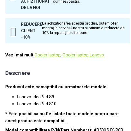
ACHIZITIONAT
dumneavoastră.
DE LA NOI
La achiziționarea acestui produs, putem oferi
REDUCERE
montaj în serviciul nostru și primim o reducere de
CLIENT
10% la reparațiile ulterioare.
-10%
Vezi mai mult:
Cooler laptop
,
Cooler laptop Lenovo
Descriere
Produsul este comaptibil cu urmatoarele modele:
Lenovo IdeaPad S9
Lenovo IdeaPad S10
* Este posibil sa nu fie listate toate modele pentru care
acest produs este compatibil.
Model compatibilitate P/N(Part Numbers):
AB5005UX-R0B