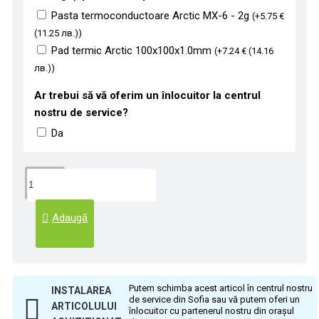
Pasta termoconductoare Arctic MX-6 - 2g
(+5.75 €
(11.25 лв.))
Pad termic Arctic 100x100x1.0mm
(+7.24 € (14.16
лв.))
Ar trebui să vă oferim un înlocuitor la centrul
nostru de service?
Da
Adaugă
Putem schimba acest articol în centrul nostru
INSTALAREA
de service din Sofia sau vă putem oferi un
ARTICOLULUI
înlocuitor cu partenerul nostru din orașul