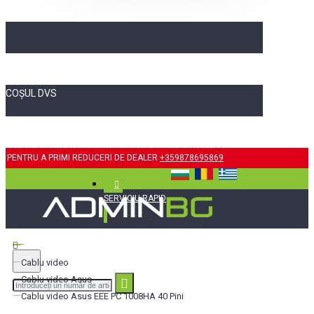
COȘUL DVS
PENTRU A PRIMI REDUCERI DE DEALER
+359878695869
SERVICIU RAPID
Cablu video
Cablu video Asus
Cablu video Asus EEE PC 1008HA 40 Pini