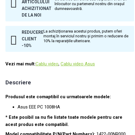
ARTICOLULUI
înlocuitor cu partenerul nostru din orașul
ACHIZITIONAT
dumneavoastră.
DE LA NOI
La achiziționarea acestui produs, putem oferi
REDUCERE
montaj în serviciul nostru și primim o reducere de
CLIENT
10% la reparațiile ulterioare.
-10%
Vezi mai mult:
Cablu video
,
Cablu video Asus
Descriere
Produsul este comaptibil cu urmatoarele modele:
Asus EEE PC 1008HA
* Este posibil sa nu fie listate toate modele pentru care
acest produs este compatibil.
Model compatibilitate P/N(Part Numbers):
1422-00NR000