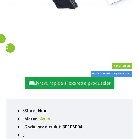
✓ DISPONIBIL
★ CEL MAI BUN PREȚ GARANTAT
🚚
Livrare rapidă și expres a produselor
Stare:
Nou
Marca:
Asus
Codul produsului:
30106004