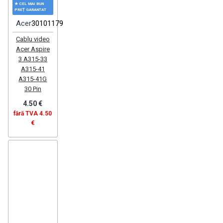
★ CEL MAI BUN
PREȚ GARANTAT
Acer
30101179
Cablu video
Acer Aspire
3 A315-33
A315-41
A315-41G
30 Pin
4.50 €
fără TVA 4.50
€