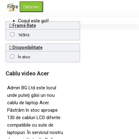
Filtre
RESETAȚI
0
Coșul este gol!
Frame Rate
165Hz
Disponibilitate
În stoc
Cablu video Acer
Admin BG Ltd este locul
unde puteți găsi un nou
cablu de laptop Acer.
Păstrăm în stoc aproape
130 de cabluri LCD diferite
compatibile cu sute de
laptopuri. În serviciul nostru