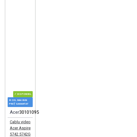
✓ DISPONIBIL
★ CEL MAI BUN
PREȚ GARANTAT
Acer
30101095
Cablu video
Acer Aspire
5742 5742G