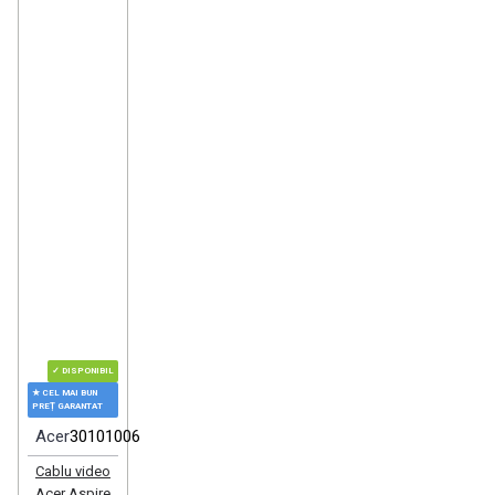
✓ DISPONIBIL
★ CEL MAI BUN
PREȚ GARANTAT
Acer
30101006
Cablu video
Acer Aspire