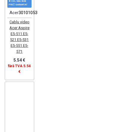
★ CEL MAI BUN
PREȚ GARANTAT
Acer
30101053
Cablu video
Acer Aspire
E5-511 E5-
521 E5-531
E5-551 E5-
571
5.54 €
fără TVA 5.54
€