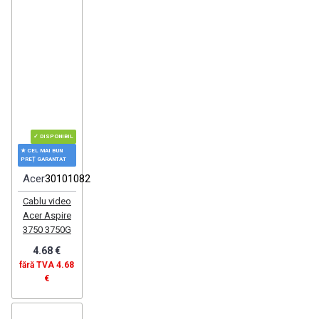
✓ DISPONIBIL
★ CEL MAI BUN
PREȚ GARANTAT
Acer
30101082
Cablu video
Acer Aspire
3750 3750G
4.68 €
fără TVA 4.68
€