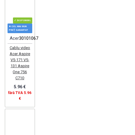
✓ DISPONIBIL
★ CEL MAI BUN
PREȚ GARANTAT
Acer
30101067
Cablu video
Acer Aspire
V5-171 V5-
131 Aspire
One 756
C710
5.96 €
fără TVA 5.96
€