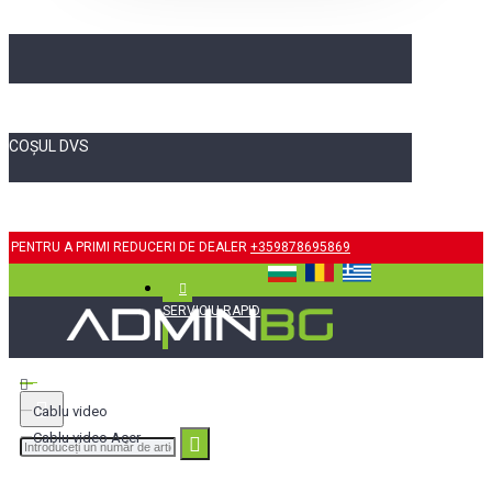
COȘUL DVS
PENTRU A PRIMI REDUCERI DE DEALER
+359878695869
SERVICIU RAPID
Cablu video
Cablu video Acer