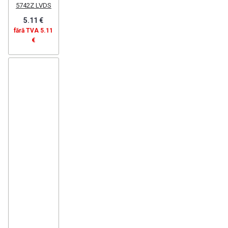
5742Z LVDS
5.11 €
fără TVA 5.11
€