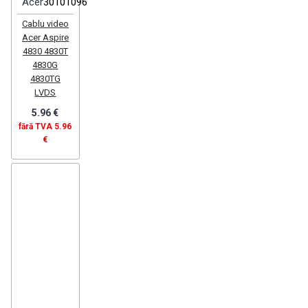
Acer
30101096
Cablu video
Acer Aspire
4830 4830T
4830G
4830TG
LVDS
5.96 €
fără TVA 5.96
€