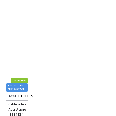
✓ DISPONIBIL
★ CEL MAI BUN
PREȚ GARANTAT
Acer
30101115
Cablu video
Acer Aspire
ES14 ES1-