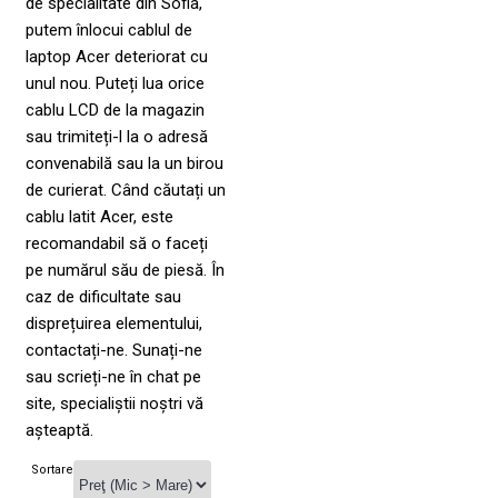
de specialitate din Sofia,
putem înlocui cablul de
laptop Acer deteriorat cu
unul nou. Puteți lua orice
cablu LCD de la magazin
sau trimiteți-l la o adresă
convenabilă sau la un birou
de curierat. Când căutați un
cablu latit Acer, este
recomandabil să o faceți
pe numărul său de piesă. În
caz de dificultate sau
disprețuirea elementului,
contactați-ne. Sunați-ne
sau scrieți-ne în chat pe
site, specialiștii noștri vă
așteaptă.
Sortare