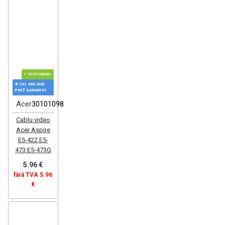
✓ DISPONIBIL
★ CEL MAI BUN
PREȚ GARANTAT
Acer
30101098
Cablu video
Acer Aspire
E5-422 E5-
473 E5-473G
5.96 €
fără TVA 5.96
€