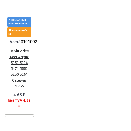
★ CEL MAI BUN
PREȚ GARANTAT
☎ CONTACTAȚI-
NE
Acer
30101092
Cablu video
Acer Aspire
5253 5336
5471 5552
5250 5251
Gateway
NV55
4.68 €
fără TVA 4.68
€