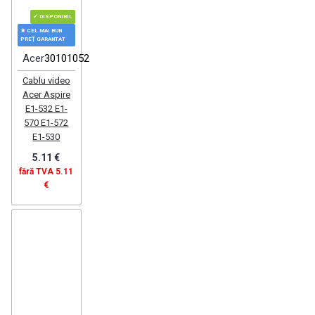
✓ DISPONIBIL
★ CEL MAI BUN
PREȚ GARANTAT
Acer
30101052
Cablu video
Acer Aspire
E1-532 E1-
570 E1-572
E1-530
5.11 €
fără TVA 5.11
€