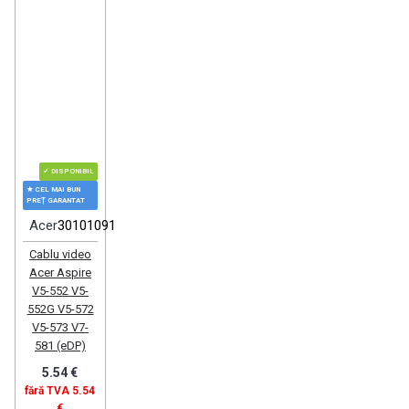
✓ DISPONIBIL
★ CEL MAI BUN
PREȚ GARANTAT
Acer
30101091
Cablu video
Acer Aspire
V5-552 V5-
552G V5-572
V5-573 V7-
581 (eDP)
5.54 €
fără TVA 5.54
€