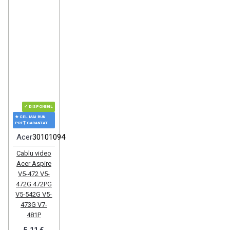
✓ DISPONIBIL
★ CEL MAI BUN
PREȚ GARANTAT
Acer
30101094
Cablu video
Acer Aspire
V5-472 V5-
472G 472PG
V5-542G V5-
473G V7-
481P
5.11 €