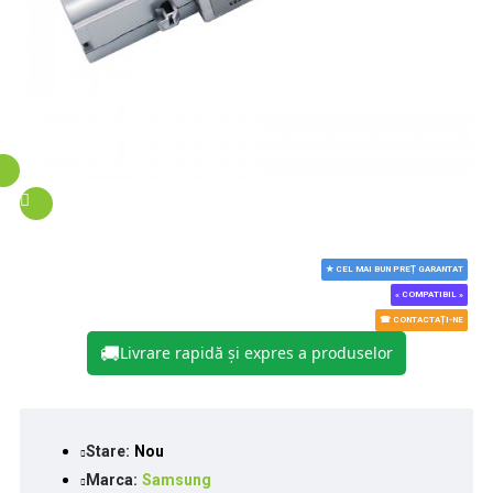
★ CEL MAI BUN PREȚ GARANTAT
« COMPATIBIL »
☎ CONTACTAȚI-NE
🚚
Livrare rapidă și expres a produselor
Stare:
Nou
Marca:
Samsung