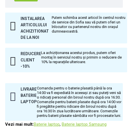
Putem schimba acest articol în centrul nostru
INSTALAREA
de service din Sofia sau vă putem oferi un
ARTICOLULUI
înlocuitor cu partenerul nostru din orașul
ACHIZITIONAT
dumneavoastră.
DE LA NOI
La achiziționarea acestui produs, putem oferi
REDUCERE
montaj în serviciul nostru și primim o reducere de
CLIENT
10% la reparațiile ulterioare.
-10%
Comanda pentru o baterie plasată până la ora
LIVRARE
14:00 va fi expediată în aceeași zi sau puteți veni să
BATERIE
o ridicați personal din biroul nostru după ora 16:30.
LAPTOP
Comenzile pentru baterii plasate după ora 14:00 vor
fi pregătite pentru ridicare din biroul nostru după
ora 16:30 în ziua lucrătoare următoare. Comenzile
pentru baterii plasate sâmbăta vor fi procesate luni.
Vezi mai mult:
Baterie laptop
,
Baterie laptop Samsung