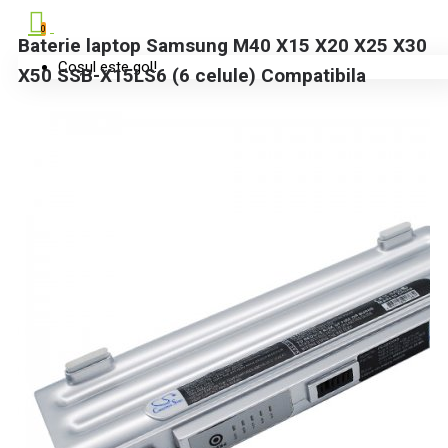
0
Baterie laptop Samsung M40 X15 X20 X25 X30
Coșul este gol!
X50 SSB-X15LS6 (6 celule) Compatibila