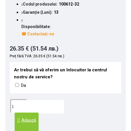
Codul produsului:
100612-32
Garanție (Luni):
13
Disponibilitate:
☎ Contactați-ne
26.35 € (51.54 лв.)
Preț fără TVA: 26.35 € (51.54 лв.)
Ar trebui să vă oferim un înlocuitor la centrul
nostru de service?
Da
Adaugă