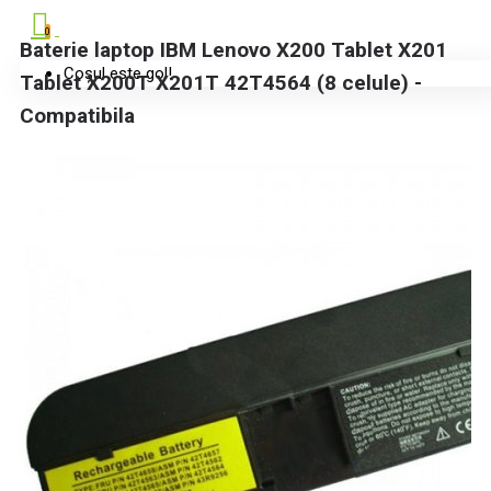
0
Baterie laptop IBM Lenovo X200 Tablet X201
Coșul este gol!
Tablet X200T X201T 42T4564 (8 celule) -
Compatibila