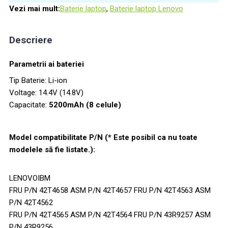
Vezi mai mult:
Baterie laptop
,
Baterie laptop Lenovo
Descriere
Parametrii ai bateriei
Tip Baterie: Li-ion
Voltage: 14.4V (14.8V)
Capacitate:
5200mAh (8 celule)
Model compatibilitate P/N (* Este posibil ca nu toate
modelele să fie listate.):
LENOVOIBM
FRU P/N 42T4658 ASM P/N 42T4657 FRU P/N 42T4563 ASM
P/N 42T4562
FRU P/N 42T4565 ASM P/N 42T4564 FRU P/N 43R9257 ASM
P/N 43R9256