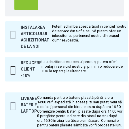
Putem schimba acest articol în centrul nostru
INSTALAREA
de service din Sofia sau vă putem oferi un
ARTICOLULUI
înlocuitor cu partenerul nostru din orașul
ACHIZITIONAT
dumneavoastră.
DE LA NOI
La achiziționarea acestui produs, putem oferi
REDUCERE
montaj în serviciul nostru și primim o reducere de
CLIENT
10% la reparațiile ulterioare.
-10%
Comanda pentru o baterie plasată până la ora
LIVRARE
14:00 va fi expediată în aceeași zi sau puteți veni să
BATERIE
o ridicați personal din biroul nostru după ora 16:30.
LAPTOP
Comenzile pentru baterii plasate după ora 14:00 vor
fi pregătite pentru ridicare din biroul nostru după
ora 16:30 în ziua lucrătoare următoare. Comenzile
pentru baterii plasate sâmbăta vor fi procesate luni.