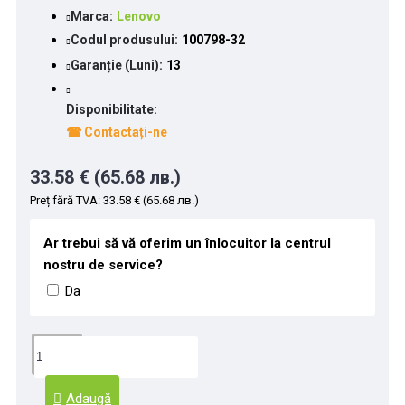
Marca:
Lenovo
Codul produsului:
100798-32
Garanție (Luni):
13
Disponibilitate:
☎ Contactați-ne
33.58 € (65.68 лв.)
Preț fără TVA: 33.58 € (65.68 лв.)
Ar trebui să vă oferim un înlocuitor la centrul
nostru de service?
Da
Adaugă