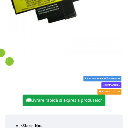
★ CEL MAI BUN PREȚ GARANTAT
« COMPATIBIL »
☎ CONTACTAȚI-NE
🚚
Livrare rapidă și expres a produselor
Stare:
Nou