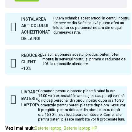
Putem schimba acest articol în centrul nostru
INSTALAREA
de service din Sofia sau vă putem oferi un
ARTICOLULUI
înlocuitor cu partenerul nostru din orașul
ACHIZITIONAT
dumneavoastră.
DE LA NOI
La achiziționarea acestui produs, putem oferi
REDUCERE
montaj în serviciul nostru și primim o reducere de
CLIENT
10% la reparațiile ulterioare.
-10%
Comanda pentru o baterie plasată până la ora
LIVRARE
14:00 va fi expediată în aceeași zi sau puteți veni să
BATERIE
o ridicați personal din biroul nostru după ora 16:30.
LAPTOP
Comenzile pentru baterii plasate după ora 14:00 vor
fi pregătite pentru ridicare din biroul nostru după
ora 16:30 în ziua lucrătoare următoare. Comenzile
pentru baterii plasate sâmbăta vor fi procesate luni.
Vezi mai mult:
Baterie laptop
,
Baterie laptop HP