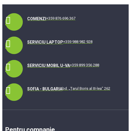
+359 876 696 367
COMENZI
+359 988 982 928
SERVICIU LAPTOP
+359 899 356 288
SERVICIU MOBIL U-VA
bd. „Țarul Boris al III-lea” 262
SOFIA - BULGARIA
Pentru companie