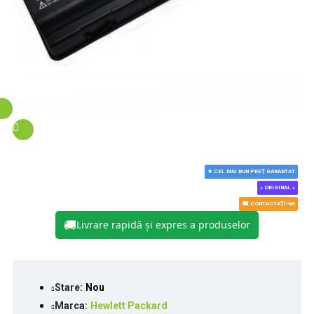
★ CEL MAI BUN PREȚ GARANTAT
« ORIGINAL »
☎ CONTACTAȚI-NE
🚚
Livrare rapidă și expres a produselor
Stare:
Nou
Marca:
Hewlett Packard