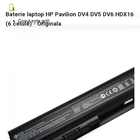
0
Baterie laptop HP Pavilion DV4 DV5 DV6 HDX16
Coșul este gol!
(6 celule) - Originala