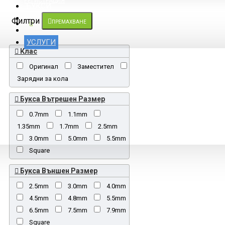
РЕГИСТРАЦИЯ
БУКСИ
LCD КАБЕЛИ
Филтри
ПРЕМАХВАНЕ
DC КАБЕЛИ
КОНТАКТИ
УСЛУГИ
Клас
Оригинал
Заместител
Зарядни за кола
Букса Вътрешен Размер
0.7mm
1.1mm
1.35mm
1.7mm
2.5mm
3.0mm
5.0mm
5.5mm
Square
Букса Външен Размер
2.5mm
3.0mm
4.0mm
4.5mm
4.8mm
5.5mm
6.5mm
7.5mm
7.9mm
Square