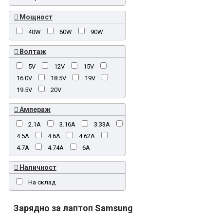
Мощност
40W
60W
90W
Волтаж
5V
12V
15V
16.0V
18.5V
19V
19.5V
20V
Ампераж
2.1A
3.16A
3.33A
4.5A
4.6A
4.62A
4.7A
4.74A
6A
Наличност
На склад
Зарядно за лаптоп Samsung