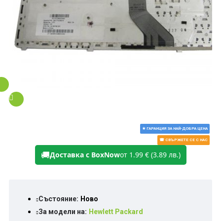
★ ГАРАНЦИЯ ЗА НАЙ-ДОБРА ЦЕНА
☎ СВЪРЖЕТЕ СЕ С НАС
🚚
Доставка с BoxNow
от 1.99 € (3.89 лв.)
Състояние:
Ново
За модели на:
Hewlett Packard