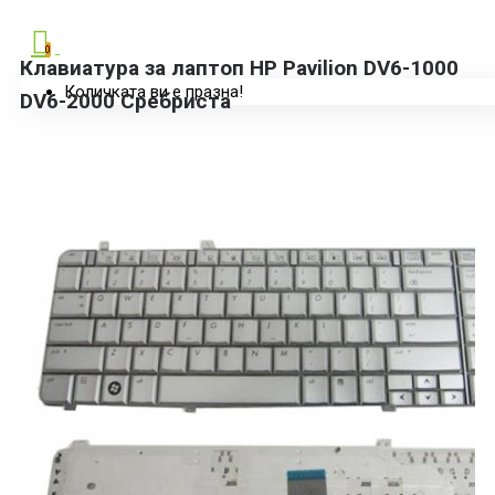
0
Клавиатура за лаптоп HP Pavilion DV6-1000
Количката ви е празна!
DV6-2000 Сребриста