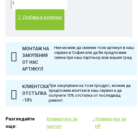
Добави в количка
Ние можем да сменим този артикул в наш
МОНТАЖ НА
сервиз в София или да Ви предложим
ЗАКУПЕНИЯ
смяна при наш партньор във вашия град.
ОТ НАС
АРТИКУЛ
При закупуване на този продукт, можем да
КЛИЕНТСКА
предложим монтаж в наш сервиз и да
ОТСТЪПКА
получите 10% отстъпка от последващ
-10%
ремонт.
Разгледайте
Клавиатура за
,
Клавиатура за
още:
лаптоп
HP