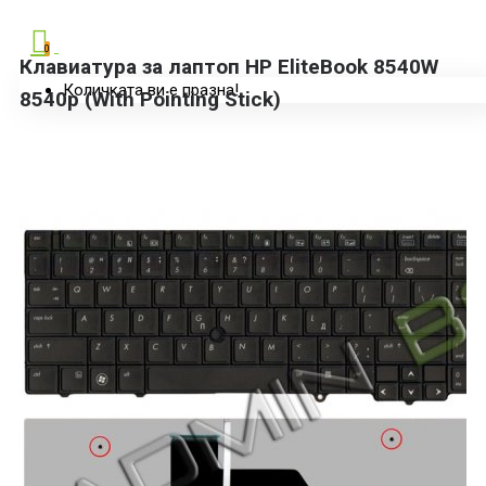
0
Клавиатура за лаптоп HP EliteBook 8540W
Количката ви е празна!
8540p (With Pointing Stick)