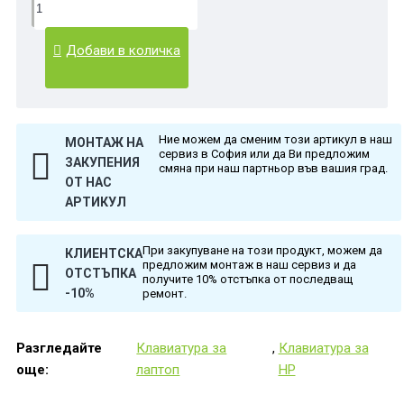
Добави в количка
Ние можем да сменим този артикул в наш
МОНТАЖ НА
сервиз в София или да Ви предложим
ЗАКУПЕНИЯ
смяна при наш партньор във вашия град.
ОТ НАС
АРТИКУЛ
При закупуване на този продукт, можем да
КЛИЕНТСКА
предложим монтаж в наш сервиз и да
ОТСТЪПКА
получите 10% отстъпка от последващ
-10%
ремонт.
Разгледайте
Клавиатура за
,
Клавиатура за
още:
лаптоп
HP