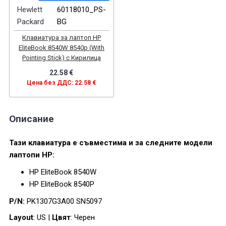
Hewlett
60118010_PS-
Packard
BG
Клавиатура за лаптоп HP
EliteBook 8540W 8540p (With
Pointing Stick) с Кирилица
22.58 €
Цена без ДДС: 22.58 €
Описание
Тази клавиатура е съвместима и за следните модели
лаптопи HP:
HP EliteBook 8540W
HP EliteBook 8540P
P/N:
PK1307G3A00 SN5097
Layout
: US |
Цвят
: Черен