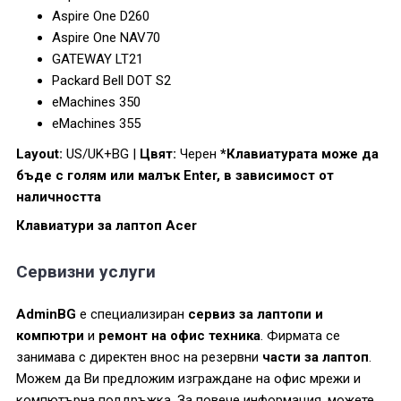
Aspire One D260
Aspire One NAV70
GATEWAY LT21
Packard Bell DOT S2
eMachines 350
eMachines 355
Layout:
US/UK+BG |
Цвят:
Черен
*Клавиатурата може да
бъде с голям или малък Enter, в зависимост от
наличността
Клавиатури за лаптоп Acer
Сервизни услуги
AdminBG
е специализиран
сервиз за лаптопи и
компютри
и
ремонт на офис техника
. Фирмата се
занимава с директен внос на резервни
части за лаптоп
.
Можем да Ви предложим изграждане на офис мрежи и
компютърна поддръжка. За повече информация, можете