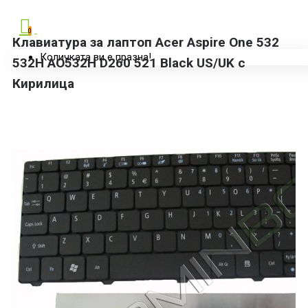
0
Клавиатура за лаптоп Acer Aspire One 532
Количката ви е празна!
532H AO532H D260 521 Black US/UK с
Кирилица