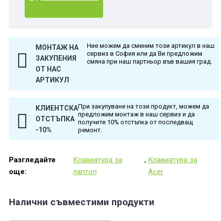
Ние можем да сменим този артикул в наш
МОНТАЖ НА
сервиз в София или да Ви предложим
ЗАКУПЕНИЯ
смяна при наш партньор във вашия град.
ОТ НАС
АРТИКУЛ
При закупуване на този продукт, можем да
КЛИЕНТСКА
предложим монтаж в наш сервиз и да
ОТСТЪПКА
получите 10% отстъпка от последващ
-10%
ремонт.
Разгледайте
Клавиатура за
,
Клавиатура за
още:
лаптоп
Acer
Налични съвместими продукти