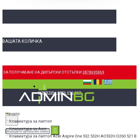
ВАШАТА КОЛИЧКА
ЗА ПОЛУЧАВАНЕ НА ДИЛЪРСКИ ОТСТЪПКИ
0878695869
МАГАЗИН: 0876 696 367
Начало
Клавиатура за лаптоп
Клавиатура за Acer
Клавиатура за лаптоп Acer Aspire One 532 532H AO532H D260 521 Bl