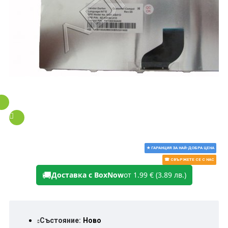
★ ГАРАНЦИЯ ЗА НАЙ-ДОБРА ЦЕНА
☎ СВЪРЖЕТЕ СЕ С НАС
🚚
Доставка с BoxNow
от 1.99 € (3.89 лв.)
Състояние:
Ново