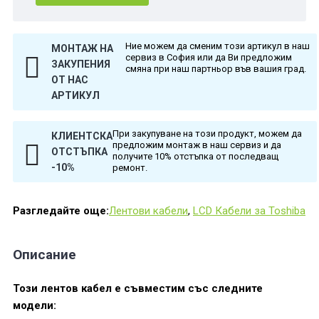
Ние можем да сменим този артикул в наш
МОНТАЖ НА
сервиз в София или да Ви предложим
ЗАКУПЕНИЯ
смяна при наш партньор във вашия град.
ОТ НАС
АРТИКУЛ
При закупуване на този продукт, можем да
КЛИЕНТСКА
предложим монтаж в наш сервиз и да
ОТСТЪПКА
получите 10% отстъпка от последващ
-10%
ремонт.
Разгледайте още:
Лентови кабели
,
LCD Кабели за Toshiba
Описание
Този лентов кабел е съвместим със следните
модели: