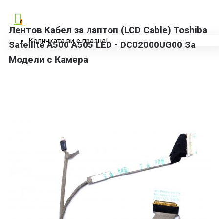
0
Лентов Кабел за лаптоп (LCD Cable) Toshiba
Количката ви е празна!
Satellite A500 A505 LED - DC02000UG00 За
Модели с Камера