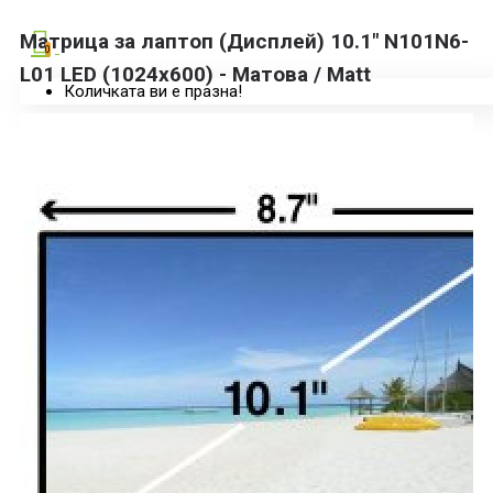
Матрица за лаптоп (Дисплей) 10.1" N101N6-
0
L01 LED (1024x600) - Матова / Matt
Количката ви е празна!