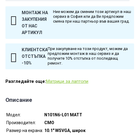
Ние можем да сменим този артикул в наш
МОНТАЖ НА
сервиз в София или да Ви предложим
ЗАКУПЕНИЯ
смяна при наш партньор във вашия град.
ОТ НАС
АРТИКУЛ
При закупуване на този продукт, можем да
КЛИЕНТСКА
предложим монтаж в наш сервиз и да
ОТСТЪПКА
получите 10% отстъпка от последващ
-10%
ремонт.
Разгледайте още:
Матрици за лаптопи
Описание
Модел:
N101N6-L01 MATT
Производител:
CMO
Размер на екрана:
10.1" WSVGA, широк