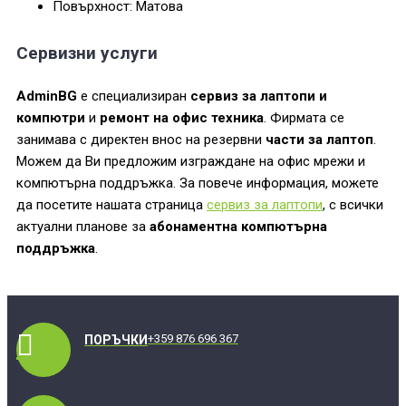
Повърхност: Матова
Сервизни услуги
AdminBG
е специализиран
сервиз за лаптопи и
компютри
и
ремонт на офис техника
. Фирмата се
занимава с директен внос на резервни
части за лаптоп
.
Можем да Ви предложим изграждане на офис мрежи и
компютърна поддръжка. За повече информация, можете
да посетите нашата страница
сервиз за лаптопи
, с всички
актуални планове за
абонаментна компютърна
поддръжка
.
+359 876 696 367
ПОРЪЧКИ