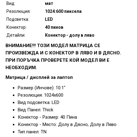
Вид:
мат
Резолюция:
1024:600 пиксела
Подсветка:
LED
Конектор:
40 пинов
Детайли:
Конектор - долу в ляво
ВНИМАНИЕ!!! ТОЗИ МОДЕЛ МАТРИЦА СЕ
ПРОИЗВЕЖДА И С КОНЕКТОР В ЛЯВО И В ДЯСНО.
ПРИ ПОРЪЧКА ПРОВЕРЕТЕ КОЙ МОДЕЛ ВИ Е
НЕОБХОДИМ.
Матрица / дисплей за лаптоп
Размер (Инчове): 10.1"
Резолюция: 1024x600
Вид подсветка: LED
Вид Панел: Thick
Конектор - Размер: 40 Пина
Конектор - Място: Долу в Дясно, Долу в Ляво
Тип панел: TN