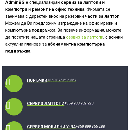
AdminBG
е специализиран
сервиз за лаптопи и
компютри
и
ремонт на офис техника
. Фирмата се
занимава с директен внос на резервни
части за лаптоп
.
Можем да Ви предложим изграждане на офис мрежи и
компютърна поддръжка. За повече информация, можете
да посетите нашата страница
сервиз за лаптопи
, с всички
актуални планове за
абонаментна компютърна
поддръжка
.
+359 876 696 367
ПОРЪЧКИ
+359 988 982 928
СЕРВИЗ ЛАПТОПИ
+359 899 356 288
СЕРВИЗ МОБИЛНИ У-ВА