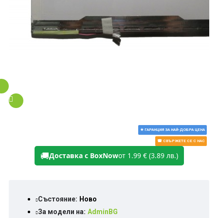
★ ГАРАНЦИЯ ЗА НАЙ-ДОБРА ЦЕНА
☎ СВЪРЖЕТЕ СЕ С НАС
🚚
Доставка с BoxNow
от 1.99 € (3.89 лв.)
Състояние:
Ново
За модели на:
AdminBG