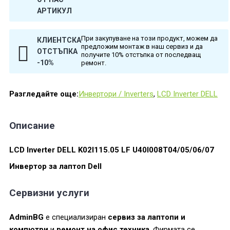
АРТИКУЛ
При закупуване на този продукт, можем да
КЛИЕНТСКА
предложим монтаж в наш сервиз и да
ОТСТЪПКА
получите 10% отстъпка от последващ
-10%
ремонт.
Разгледайте още:
Инвертори / Inverters
,
LCD Inverter DELL
Описание
LCD Inverter DELL K02I115.05 LF U40I008T04/05/06/07
Инвертор за лаптоп Dell
Сервизни услуги
AdminBG
е специализиран
сервиз за лаптопи и
компютри
и
ремонт на офис техника
. Фирмата се