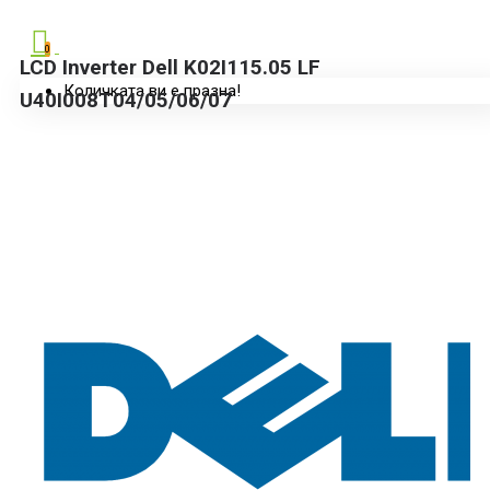
0
LCD Inverter Dell K02I115.05 LF
Количката ви е празна!
U40I008T04/05/06/07