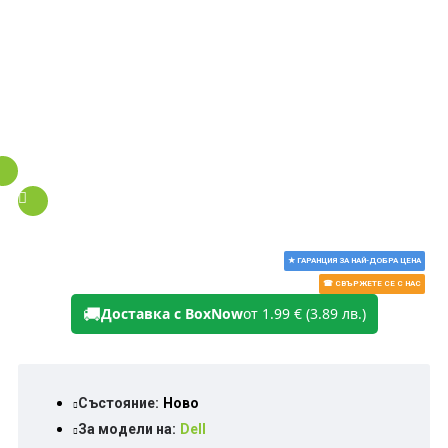
★ ГАРАНЦИЯ ЗА НАЙ-ДОБРА ЦЕНА
☎ СВЪРЖЕТЕ СЕ С НАС
🚚
Доставка с BoxNow
от 1.99 € (3.89 лв.)
Състояние:
Ново
За модели на:
Dell