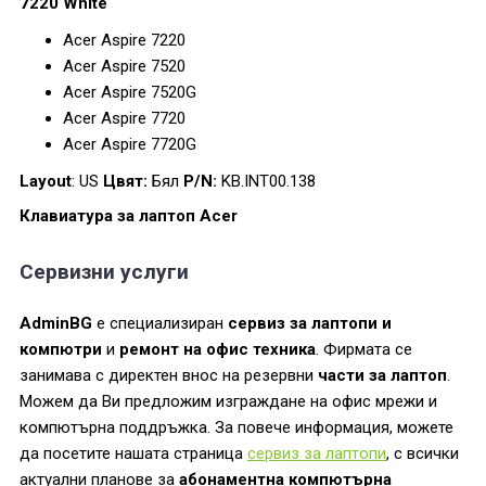
7220 White
Acer Aspire 7220
Acer Aspire 7520
Acer Aspire 7520G
Acer Aspire 7720
Acer Aspire 7720G
Layout
: US
Цвят:
Бял
P/N:
KB.INT00.138
Клавиатура за лаптоп Acer
Сервизни услуги
AdminBG
е специализиран
сервиз за лаптопи и
компютри
и
ремонт на офис техника
. Фирмата се
занимава с директен внос на резервни
части за лаптоп
.
Можем да Ви предложим изграждане на офис мрежи и
компютърна поддръжка. За повече информация, можете
да посетите нашата страница
сервиз за лаптопи
, с всички
актуални планове за
абонаментна компютърна