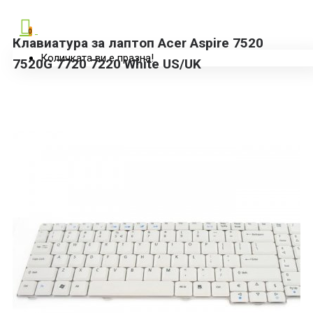
0
Клавиатура за лаптоп Acer Aspire 7520
Количката ви е празна!
7520G 7720 7220 White US/UK