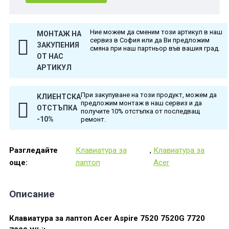
Ние можем да сменим този артикул в наш
МОНТАЖ НА
сервиз в София или да Ви предложим
ЗАКУПЕНИЯ
смяна при наш партньор във вашия град.
ОТ НАС
АРТИКУЛ
При закупуване на този продукт, можем да
КЛИЕНТСКА
предложим монтаж в наш сервиз и да
ОТСТЪПКА
получите 10% отстъпка от последващ
-10%
ремонт.
Разгледайте
Клавиатура за
,
Клавиатура за
още:
лаптоп
Acer
Описание
Клавиатура за лаптоп Acer Aspire 7520 7520G 7720