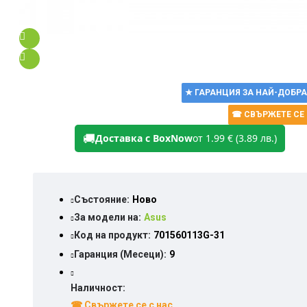
★ ГАРАНЦИЯ ЗА НАЙ-ДОБРА
☎ СВЪРЖЕТЕ СЕ 
🚚
Доставка с BoxNow
от 1.99 € (3.89 лв.)
Състояние:
Ново
За модели на:
Asus
Код на продукт:
701560113G-31
Гаранция (Месеци):
9
Наличност:
☎ Свържете се с нас