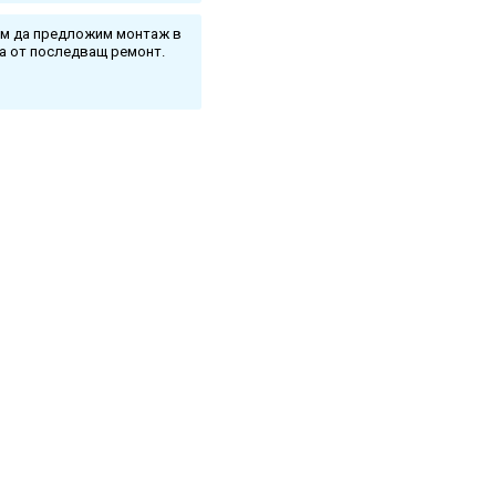
ем да предложим монтаж в
ка от последващ ремонт.