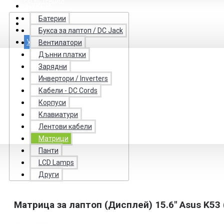
РЕГИСТРАЦИЯ
БУКСИ
LCD КАБЕЛИ
Батерии
DC КАБЕЛИ
Букса за лаптоп / DC Jack
КОНТАКТИ
УСЛУГИ
Вентилатори
Дънни платки
Зарядни
Инвертори / Inverters
Кабели - DC Cords
Корпуси
Клавиатури
Лентови кабели
Матрици
Панти
LCD Lamps
Други
Матрица за лаптоп (Дисплей) 15.6" Asus K53 (