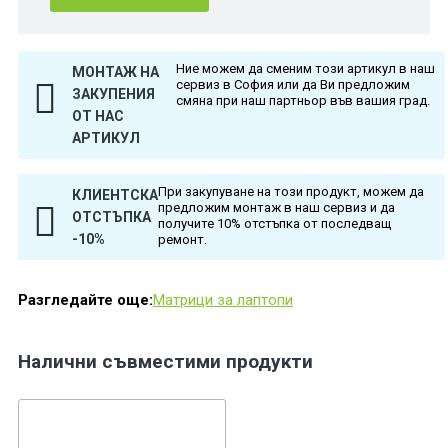
Ние можем да сменим този артикул в наш
МОНТАЖ НА
сервиз в София или да Ви предложим
ЗАКУПЕНИЯ
смяна при наш партньор във вашия град.
ОТ НАС
АРТИКУЛ
При закупуване на този продукт, можем да
КЛИЕНТСКА
предложим монтаж в наш сервиз и да
ОТСТЪПКА
получите 10% отстъпка от последващ
-10%
ремонт.
Разгледайте още:
Матрици за лаптопи
Налични съвместими продукти