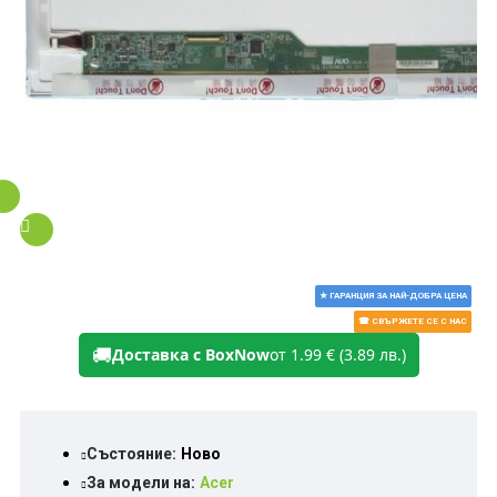
★ ГАРАНЦИЯ ЗА НАЙ-ДОБРА ЦЕНА
☎ СВЪРЖЕТЕ СЕ С НАС
🚚
Доставка с BoxNow
от 1.99 € (3.89 лв.)
Състояние:
Ново
За модели на:
Acer