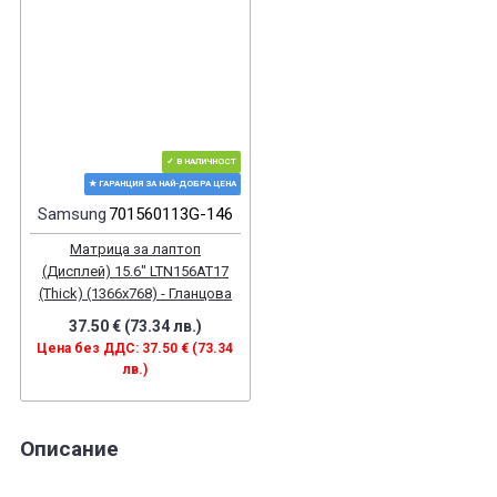
✓ В НАЛИЧНОСТ
★ ГАРАНЦИЯ ЗА НАЙ-ДОБРА ЦЕНА
Samsung
701560113G-146
Матрица за лаптоп
(Дисплей) 15.6" LTN156AT17
(Thick) (1366x768) - Гланцова
37.50 € (73.34 лв.)
Цена без ДДС: 37.50 € (73.34
лв.)
Описание