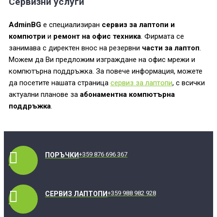
Сервизни услуги
AdminBG
е специализиран
сервиз за лаптопи и
компютри
и
ремонт на офис техника
. Фирмата се
занимава с директен внос на резервни
части за лаптоп
.
Можем да Ви предложим изграждане на офис мрежи и
компютърна поддръжка. За повече информация, можете
да посетите нашата страница
сервиз за лаптопи
, с всички
актуални планове за
абонаментна компютърна
поддръжка
.
+359 876 696 367
ПОРЪЧКИ
+359 988 982 928
СЕРВИЗ ЛАПТОПИ