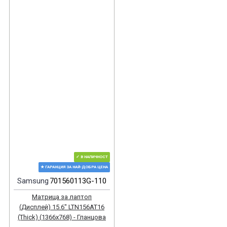
✓ В НАЛИЧНОСТ
★ ГАРАНЦИЯ ЗА НАЙ-ДОБРА ЦЕНА
Samsung
701560113G-110
Матрица за лаптоп
(Дисплей) 15.6" LTN156AT16
(Thick) (1366x768) - Гланцова