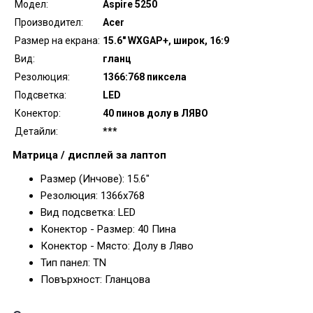
Модел:
Aspire 5250
Производител:
Acer
Размер на екрана:
15.6" WXGAP+, широк, 16:9
Вид:
гланц
Резолюция:
1366:768 пиксела
Подсветка:
LED
Конектор:
40 пинов долу в ЛЯВО
Детайли:
***
Матрица / дисплей за лаптоп
Размер (Инчове): 15.6"
Резолюция: 1366x768
Вид подсветка: LED
Конектор - Размер: 40 Пина
Конектор - Място: Долу в Ляво
Тип панел: TN
Повърхност: Гланцова