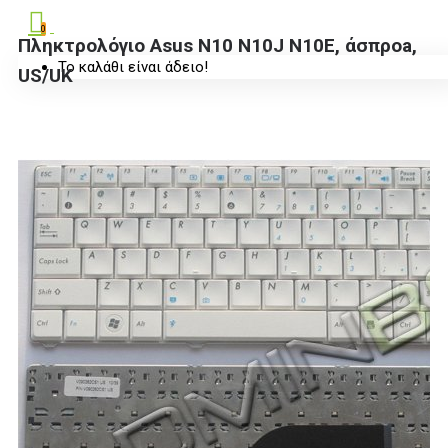
0
Πληκτρολόγιο Asus N10 N10J N10E, άσπροa,
Το καλάθι είναι άδειο!
US/UK