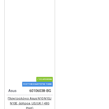
✓ ΣΕ ΑΠΌΘΕΜΑ
★ ΕΓΓΎΗΣΗ ΚΑΛΎΤΕΡΗΣ ΤΙΜΉΣ
Asus
60106038-BG
Πληκτρολόγιο Asus N10 N10J
N10E, άσπροa, US/UK ( +BG
Print)