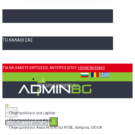
ΤΟ ΚΑΛΆΘΙ ΣΑΣ
ΓΙΑ ΝΑ ΛΑΒΕΤΕ ΕΚΠΤΩΣΕΙΣ ΑΝΤΙΠΡΟΣΩΠΟΥ
+359878695869
ΓΡΉΓΟΡΗ ΕΞΥΠΗΡΈΤΗΣΗ
Πληκτρολόγιο για Laptop
Πληκτρολόγιο για Asus
Πληκτρολόγιο Asus N10 N10J N10E, άσπροa, US/UK