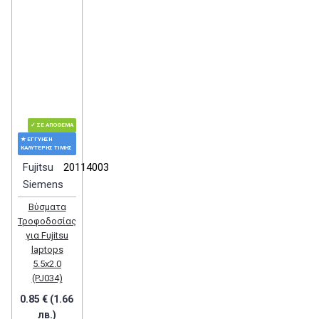
✓ ΣΕ ΑΠΌΘΕΜΑ
★ ΕΓΓΎΗΣΗ
ΚΑΛΎΤΕΡΗΣ ΤΙΜΉΣ
Fujitsu
20114003
Siemens
Βύσματα
Τροφοδοσίας
για Fujitsu
laptops
5.5x2.0
(PJ034)
0.85 € (1.66
лв.)