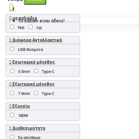
0
με καλώδιο
Το καλάθι είναι άδειο!
Nαί
όχι
Διάφορα Ανταλλακτικά
USB Βύσματα
Εσωτερικό μέγεθος
5.5mm
Type-C
Εξωτερικό μέγεθος
7.9mm
Type-C
Εξουσία
180W
Διαθεσιμότητα
Σε απόθεμα