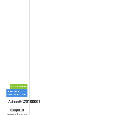
✓ ΣΕ ΑΠΌΘΕΜΑ
★ ΕΓΓΎΗΣΗ
ΚΑΛΎΤΕΡΗΣ ΤΙΜΉΣ
AdminBG
20100001
Βύσματα
Τροφοδοσίας