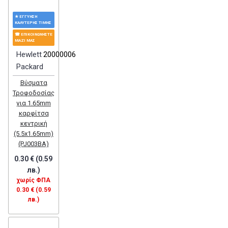
★ ΕΓΓΎΗΣΗ
ΚΑΛΎΤΕΡΗΣ ΤΙΜΉΣ
☎ ΕΠΙΚΟΙΝΩΝΉΣΤΕ
ΜΑΖΊ ΜΑΣ
Hewlett
20000006
Packard
Βύσματα
Τροφοδοσίας
για 1.65mm
καρφίτσα
κεντρική
(5.5x1.65mm)
(PJ003BA)
0.30 € (0.59
лв.)
χωρίς ΦΠΑ
0.30 € (0.59
лв.)