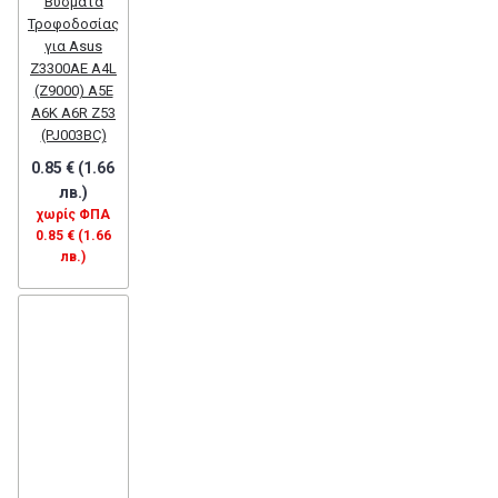
Βύσματα
Τροφοδοσίας
για Asus
Z3300AE A4L
(Z9000) A5E
A6K A6R Z53
(PJ003BC)
0.85 € (1.66
лв.)
χωρίς ΦΠΑ
0.85 € (1.66
лв.)