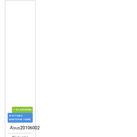
✓ ΣΕ ΑΠΌΘΕΜΑ
★ ΕΓΓΎΗΣΗ
ΚΑΛΎΤΕΡΗΣ ΤΙΜΉΣ
Asus
20106002