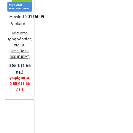
★ ΕΓΓΎΗΣΗ
ΚΑΛΎΤΕΡΗΣ ΤΙΜΉΣ
Hewlett
20116009
Packard
Βύσματα
Τροφοδοσίας
για HP
OmniBook
900 (PJ029)
0.85 € (1.66
лв.)
χωρίς ΦΠΑ
0.85 € (1.66
лв.)