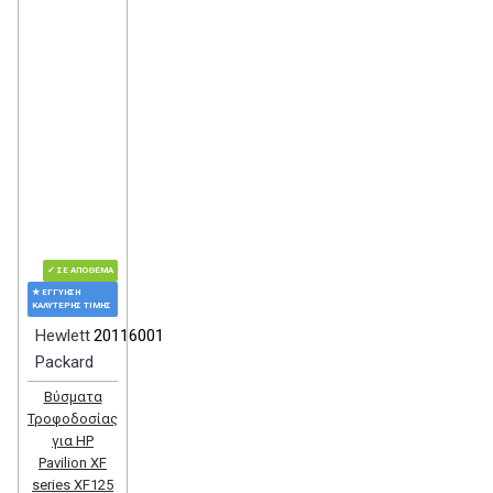
✓ ΣΕ ΑΠΌΘΕΜΑ
★ ΕΓΓΎΗΣΗ
ΚΑΛΎΤΕΡΗΣ ΤΙΜΉΣ
Hewlett
20116001
Packard
Βύσματα
Τροφοδοσίας
για HP
Pavilion XF
series XF125