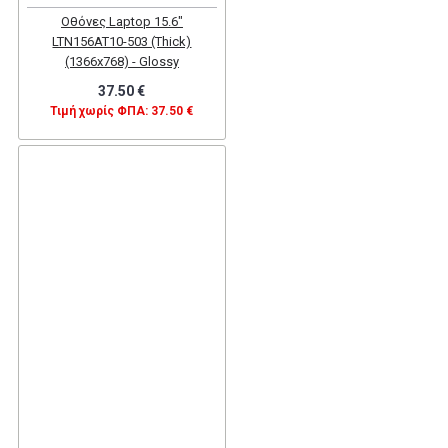
Οθόνες Laptop 15.6"
LTN156AT10-503 (Thick)
(1366x768) - Glossy
37.50 €
Τιμή χωρίς ΦΠΑ: 37.50 €