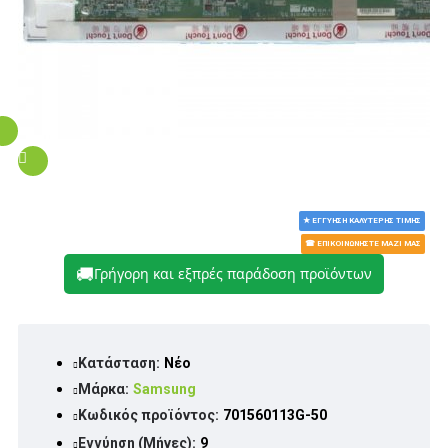
★ ΕΓΓΎΗΣΗ ΚΑΛΎΤΕΡΗΣ ΤΙΜΉΣ
☎ ΕΠΙΚΟΙΝΩΝΉΣΤΕ ΜΑΖΊ ΜΑΣ
🚚
Γρήγορη και εξπρές παράδοση προϊόντων
Κατάσταση:
Νέο
Μάρκα:
Samsung
Κωδικός προϊόντος:
701560113G-50
Εγγύηση (Μήνες):
9