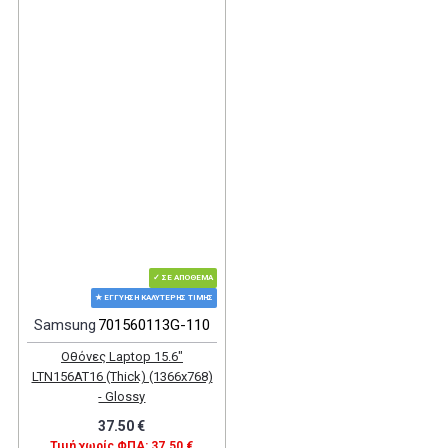
✓ ΣΕ ΑΠΌΘΕΜΑ
★ ΕΓΓΎΗΣΗ ΚΑΛΎΤΕΡΗΣ ΤΙΜΉΣ
Samsung
701560113G-110
Οθόνες Laptop 15.6"
LTN156AT16 (Thick) (1366x768)
- Glossy
37.50 €
Τιμή χωρίς ΦΠΑ: 37.50 €