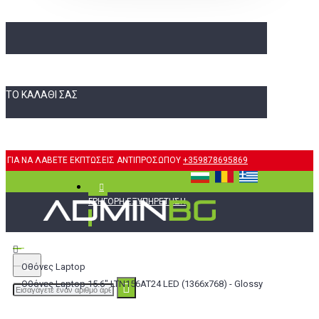
ΤΟ ΚΑΛΆΘΙ ΣΑΣ
ΓΙΑ ΝΑ ΛΑΒΕΤΕ ΕΚΠΤΩΣΕΙΣ ΑΝΤΙΠΡΟΣΩΠΟΥ
+359878695869
ΓΡΉΓΟΡΗ ΕΞΥΠΗΡΈΤΗΣΗ
Οθόνες Laptop
Οθόνες Laptop 15.6" LTN156AT24 LED (1366x768) - Glossy