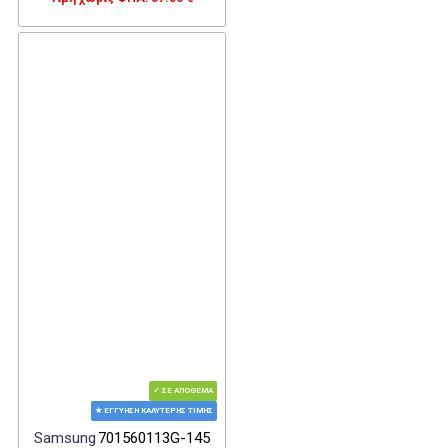
✓ ΣΕ ΑΠΌΘΕΜΑ
★ ΕΓΓΎΗΣΗ ΚΑΛΎΤΕΡΗΣ ΤΙΜΉΣ
Samsung
701560113G-145