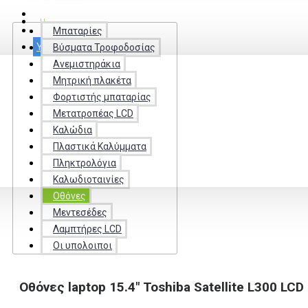
ΚΑΛΩΔΙΟΤΑΙΝΊΕΣ
ΚΑΛΏΔΙΑ
Μπαταρίες
ΕΠΑΦΈΣ
ΥΠΗΡΕΣΊΕΣ
Βύσματα Τροφοδοσίας
Ανεμιστηράκια
Μητρική πλακέτα
Φορτιστής μπαταρίας
Μετατροπέας LCD
Καλώδια
Πλαστικά Καλύμματα
Πληκτρολόγια
Καλωδιοταινίες
Οθόνες
Μεντεσέδες
Λαμπτήρες LCD
Οι υπολοιποι
Οθόνες laptop 15.4" Toshiba Satellite L300 LCD