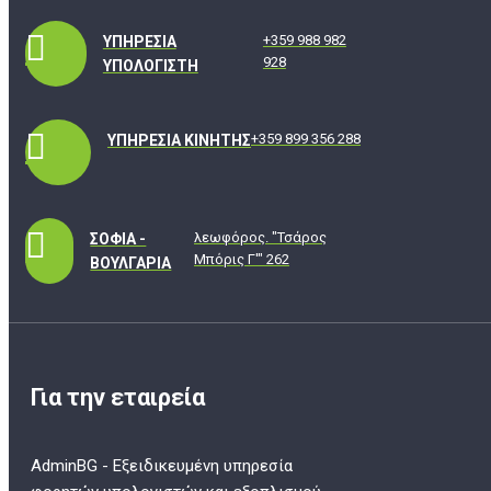
+359 988 982
ΥΠΗΡΕΣΊΑ
928
ΥΠΟΛΟΓΙΣΤΉ
+359 899 356 288
ΥΠΗΡΕΣΊΑ ΚΙΝΗΤΉΣ
λεωφόρος. "Τσάρος
ΣΌΦΙΑ -
Μπόρις Γ'" 262
ΒΟΥΛΓΑΡΊΑ
Για την εταιρεία
AdminBG - Εξειδικευμένη υπηρεσία