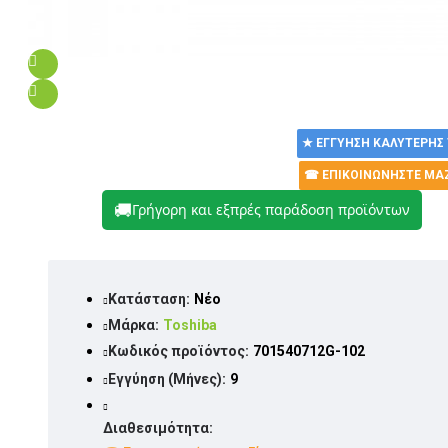
★ ΕΓΓΎΗΣΗ ΚΑΛΎΤΕΡΗΣ
☎ ΕΠΙΚΟΙΝΩΝΉΣΤΕ ΜΑ
🚚
Γρήγορη και εξπρές παράδοση προϊόντων
Κατάσταση:
Νέο
Μάρκα:
Toshiba
Κωδικός προϊόντος:
701540712G-102
Εγγύηση (Μήνες):
9
Διαθεσιμότητα: