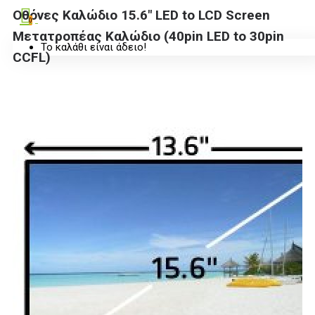
Οθόνες Καλώδιο 15.6" LED to LCD Screen
0
Μετατροπέας Καλώδιο (40pin LED to 30pin
Το καλάθι είναι άδειο!
CCFL)