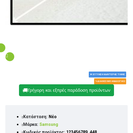
★ ΕΓΓΎΗΣΗ ΚΑΛΎΤΕΡΗΣ ΤΙΜΉΣ
∿ΔΙΑΘΈΣΙΜΟ ΑΝΑΛΟΓΙΚΌ
🚚
Γρήγορη και εξπρές παράδοση προϊόντων
Κατάσταση:
Νέο
Μάρκα:
Samsung
Κωδικός προϊόντος:
123456789_448