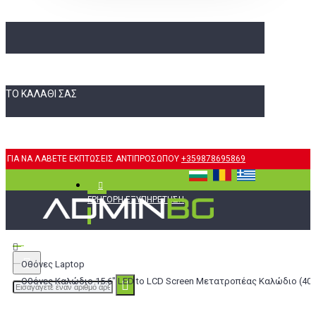
ΤΟ ΚΑΛΆΘΙ ΣΑΣ
ΓΙΑ ΝΑ ΛΑΒΕΤΕ ΕΚΠΤΩΣΕΙΣ ΑΝΤΙΠΡΟΣΩΠΟΥ
+359878695869
ΓΡΉΓΟΡΗ ΕΞΥΠΗΡΈΤΗΣΗ
Οθόνες Laptop
Οθόνες Καλώδιο 15.6" LED to LCD Screen Μετατροπέας Καλώδιο (40pi