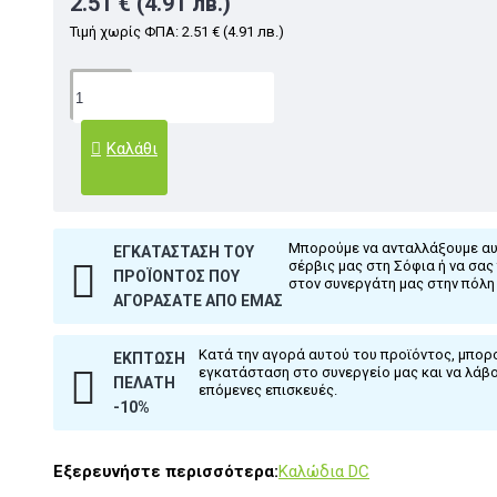
2.51 € (4.91 лв.)
Τιμή χωρίς ΦΠΑ: 2.51 € (4.91 лв.)
Καλάθι
Μπορούμε να ανταλλάξουμε αυ
ΕΓΚΑΤΆΣΤΑΣΗ ΤΟΥ
σέρβις μας στη Σόφια ή να σα
ΠΡΟΪΌΝΤΟΣ ΠΟΥ
στον συνεργάτη μας στην πόλη
ΑΓΟΡΆΣΑΤΕ ΑΠΌ ΕΜΆΣ
Κατά την αγορά αυτού του προϊόντος, μπο
ΈΚΠΤΩΣΗ
εγκατάσταση στο συνεργείο μας και να λάβ
ΠΕΛΆΤΗ
επόμενες επισκευές.
-10%
Εξερευνήστε περισσότερα:
Καλώδια DC