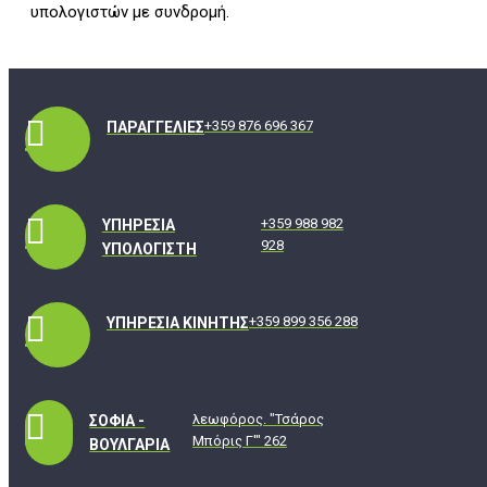
υπολογιστών με συνδρομή.
+359 876 696 367
ΠΑΡΑΓΓΕΛΊΕΣ
+359 988 982
ΥΠΗΡΕΣΊΑ
928
ΥΠΟΛΟΓΙΣΤΉ
+359 899 356 288
ΥΠΗΡΕΣΊΑ ΚΙΝΗΤΉΣ
λεωφόρος. "Τσάρος
ΣΌΦΙΑ -
Μπόρις Γ'" 262
ΒΟΥΛΓΑΡΊΑ