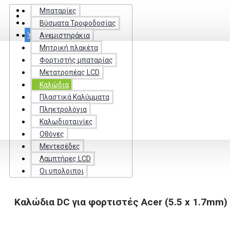
ΚΑΛΩΔΙΟΤΑΙΝΊΕΣ
Μπαταρίες
ΚΑΛΏΔΙΑ
Βύσματα Τροφοδοσίας
ΕΠΑΦΈΣ
ΥΠΗΡΕΣΊΕΣ
Ανεμιστηράκια
Μητρική πλακέτα
Φορτιστής μπαταρίας
Μετατροπέας LCD
Καλώδια
Πλαστικά Καλύμματα
Πληκτρολόγια
Καλωδιοταινίες
Οθόνες
Μεντεσέδες
Λαμπτήρες LCD
Οι υπολοιποι
Καλώδια DC για φορτιστές Acer (5.5 x 1.7mm) 