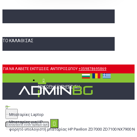
ΤΟ ΚΑΛΆΘΙ ΣΑΣ
ΓΙΑ ΝΑ ΛΑΒΕΤΕ ΕΚΠΤΩΣΕΙΣ ΑΝΤΙΠΡΟΣΩΠΟΥ
+359878695869
ΓΡΉΓΟΡΗ ΕΞΥΠΗΡΈΤΗΣΗ
Μπαταρίες Laptop
Μπαταρίες για HP
φορητό υπολογιστή μπαταρίας HP Pavilion ZD7000 ZD7100 NX7900 NX