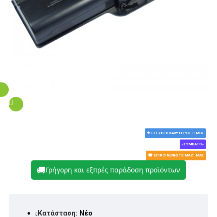
★ ΕΓΓΎΗΣΗ ΚΑΛΎΤΕΡΗΣ ΤΙΜΉΣ
«ΣΥΜΒΑΤΌ»
☎ ΕΠΙΚΟΙΝΩΝΉΣΤΕ ΜΑΖΊ ΜΑΣ
🚚
Γρήγορη και εξπρές παράδοση προϊόντων
Κατάσταση:
Νέο