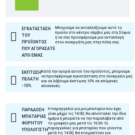
Μπορούμε να ανταλλάξουμε αυτό το
ΕΓΚΑΤΆΣΤΑΣΗ
προϊόν στο κέντρο σέρβις μας στη Σόφια
ΤΟΥ
ή να σας προσφέρουμε μια ανταλλαγή
ΠΡΟΪΌΝΤΟΣ
στον συνεργάτη μας στην πόλη σας.
ΠΟΥ ΑΓΟΡΆΣΑΤΕ
ΑΠΌ ΕΜΆΣ
Κατά την αγορά αυτού του προϊόντος, μπορούμε
ΈΚΠΤΩΣΗ
να προσφέρουμε εγκατάσταση στο συνεργείο μας
ΠΕΛΆΤΗ
και να λάβουμε έκπτωση 10% σε επόμενες
-10%
επισκευές.
Η παραγγελία για μια μπαταρία που έχει
ΠΑΡΆΔΟΣΗ
γίνει μέχρι τις 14:00, θα αποσταλεί την ίδια
ΜΠΑΤΑΡΊΑΣ
ημέρα ή μπορείτε να την παραλάβετε από
ΦΟΡΗΤΟΎ
το γραφείο μας μετά τις 16:30. Οι
παραγγελίες για μπαταρίες που γίνονται
ΥΠΟΛΟΓΙΣΤΉ
μετά τις 14:00, θα ετοιμαστούν για