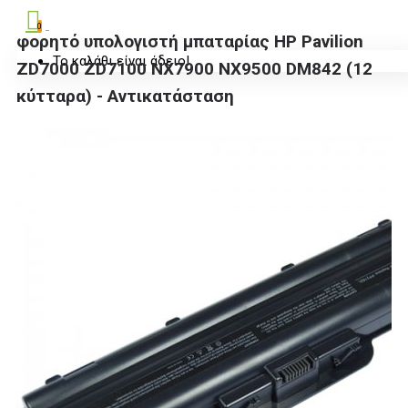
0
φορητό υπολογιστή μπαταρίας HP Pavilion
Το καλάθι είναι άδειο!
ZD7000 ZD7100 NX7900 NX9500 DM842 (12
κύτταρα) - Αντικατάσταση