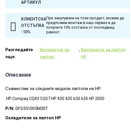
АРТИКУЛ
При закупуване на този продукт, можем да
КЛИЕНТСКА
предложим монтаж в наш сервиз и да
ОТСТЪПКА
получите 10% отстъпка от последващ
-10%
ремонт.
Разгледайте
Вентилатор за
,
Вентилатор за лаптоп
още:
лаптоп
HP
Описание
Съвместим за следните модели лаптопи на HP:
HP Compaq CQ43 CQ57 HP 430 435 630 635 HP 2000
P/N:
DFS551005M30T
Охладители за лаптоп HP