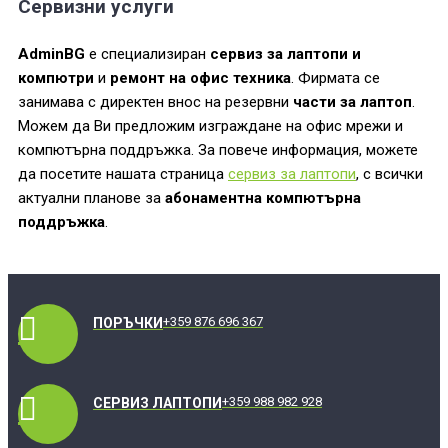
Сервизни услуги
AdminBG
е специализиран
сервиз за лаптопи и
компютри
и
ремонт на офис техника
. Фирмата се
занимава с директен внос на резервни
части за лаптоп
.
Можем да Ви предложим изграждане на офис мрежи и
компютърна поддръжка. За повече информация, можете
да посетите нашата страница
сервиз за лаптопи
, с всички
актуални планове за
абонаментна компютърна
поддръжка
.
+359 876 696 367
ПОРЪЧКИ
+359 988 982 928
СЕРВИЗ ЛАПТОПИ