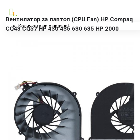
0
Вентилатор за лаптоп (CPU Fan) HP Compaq
Количката ви е празна!
CQ43 CQ57 HP 430 435 630 635 HP 2000