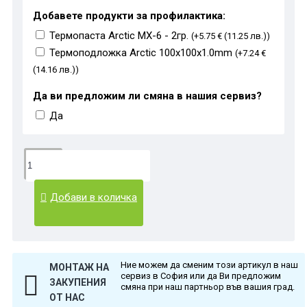
Добавете продукти за профилактика:
Термопаста Arctic MX-6 - 2гр.
(+5.75 € (11.25 лв.))
Термоподложка Arctic 100x100x1.0mm
(+7.24 €
(14.16 лв.))
Да ви предложим ли смяна в нашия сервиз?
Да
Добави в количка
Ние можем да сменим този артикул в наш
МОНТАЖ НА
сервиз в София или да Ви предложим
ЗАКУПЕНИЯ
смяна при наш партньор във вашия град.
ОТ НАС