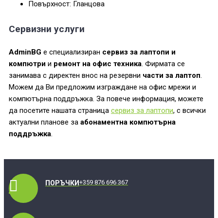
Повърхност: Гланцова
Сервизни услуги
AdminBG
е специализиран
сервиз за лаптопи и
компютри
и
ремонт на офис техника
. Фирмата се
занимава с директен внос на резервни
части за лаптоп
.
Можем да Ви предложим изграждане на офис мрежи и
компютърна поддръжка. За повече информация, можете
да посетите нашата страница
сервиз за лаптопи
, с всички
актуални планове за
абонаментна компютърна
поддръжка
.
+359 876 696 367
ПОРЪЧКИ