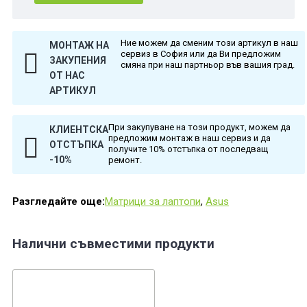
Ние можем да сменим този артикул в наш
МОНТАЖ НА
сервиз в София или да Ви предложим
ЗАКУПЕНИЯ
смяна при наш партньор във вашия град.
ОТ НАС
АРТИКУЛ
При закупуване на този продукт, можем да
КЛИЕНТСКА
предложим монтаж в наш сервиз и да
ОТСТЪПКА
получите 10% отстъпка от последващ
-10%
ремонт.
Разгледайте още:
Матрици за лаптопи
,
Asus
Налични съвместими продукти