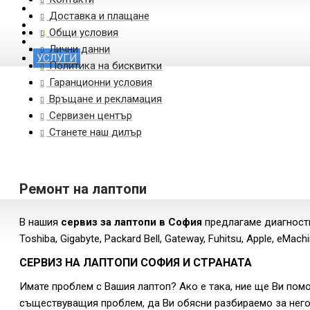
РЕГИСТРАЦИЯ
БУКСИ
Доставка и плащане
LCD КАБЕЛИ
Общи условия
DC КАБЕЛИ
КОНТАКТИ
Лични данни
УСЛУГИ
Политика на бисквитки
Гаранционни условия
Връщане и рекламация
Сервизен център
Станете наш дилър
Ремонт на лаптопи
В нашия
сервиз за лаптопи в София
предлагаме диагностик
Toshiba, Gigabyte, Packard Bell, Gateway, Fuhitsu, Apple, eMach
СЕРВИЗ НА ЛАПТОПИ СОФИЯ И СТРАНАТА
Имате проблем с Вашия лаптоп? Ако е така, ние ще Ви помо
съществуващия проблем, да Ви обясни разбираемо за него,