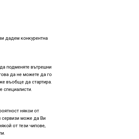
 ви дадем конкурентна
 да подменяте вътрешни
това да не можете да го
же въобще да стартира.
е специалисти.
роятност някои от
и сервизи може да Ви
якой от тези чипове,
ли.