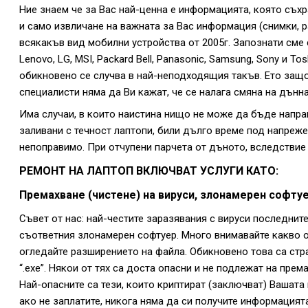
Ние знаем че за Вас най-ценна е информацията, която съхр
и само извличане на важната за Вас информация (снимки, р
всякакъв вид мобилни устройства от 2005г. Запознати сме с в
Lenovo, LG, MSI, Packard Bell, Panasonic, Samsung, Sony и T
обикновено се случва в най-неподходящия такъв. Ето защо
специалисти няма да Ви кажат, че се налага смяна на дънн
Има случаи, в които наистина нищо не може да бъде направ
заливани с течност лаптопи, били дълго време под напрежен
непоправимо. При отчупени парчета от дъното, вследствие 
РЕМОНТ НА ЛАПТОП ВКЛЮЧВАТ УСЛУГИ КАТО:
Премахване (чистене) на вируси, злонамерен софтуе
Съвет от нас: най-честите заразявания с вируси последнит
съответния злонамерен софтуер. Много внимавайте какво от
огледайте разширението на файла. Обикновено това са стр
“.exe”. Някои от тях са доста опасни и не подлежат на пре
Най-опасните са тези, които криптират (заключват) Вашата
ако не заплатите, никога няма да си получите информацият