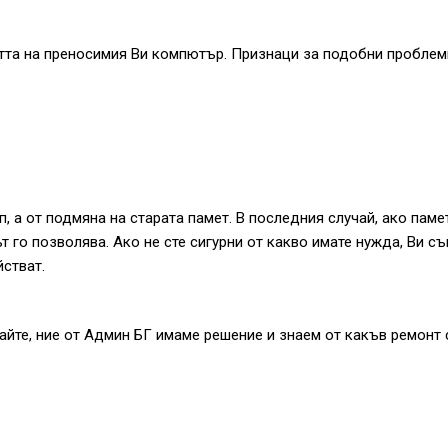
тта на преносимия Ви компютър. Признаци за подобни проблем
п, а от подмяна на старата памет. В последния случай, ако паме
 го позволява. Ако не сте сигурни от какво имате нужда, Ви с
стват.
вайте, ние от Админ БГ имаме решение и знаем от какъв ремонт