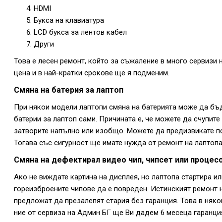
HDMI
Букса на клавиатура
LCD букса за лентов кабел
Други
Това е лесен ремонт, който за съжаление в много сервизи
цена и в най-кратки срокове ще я подменим.
Смяна на батерия за лаптоп
При някои модели лаптопи смяна на батерията може да бъд
батерии за лаптоп сами. Причината е, че можете да счупите
затворите напълно или изобщо. Можете да предизвикате п
Тогава със сигурност ще имате нужда от ремонт на лаптопа
Смяна на дефектирал видео чип, чипсет или процес
Ако не виждате картина на дисплея, но лаптопа стартира и
гореизброените чипове да е повреден. Истинският ремонт н
предложат да презалепят стария без гаранция. Това в няко
ние от сервиза на Админ БГ ще Ви дадем 6 месеца гаранция