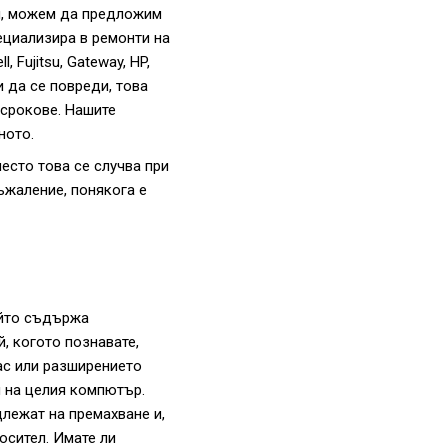
Ви, можем да предложим
ециализира в ремонти на
 Fujitsu, Gateway, HP,
и да се повреди, това
 срокове. Нашите
ното.
есто това се случва при
ъжаление, понякога е
ойто съдържа
, когото познавате,
ас или разширението
я на целия компютър.
длежат на премахване и,
осител. Имате ли