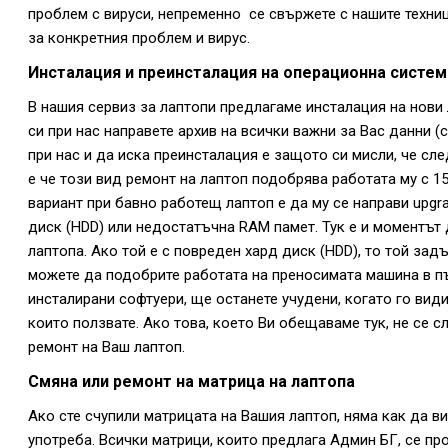
проблем с вируси, непременно се свържете с нашите техниц
за конкретния проблем и вирус.
Инсталация и преинсталация на операционна система 
В нашия сервиз за лаптопи предлагаме инсталация на нови
си при нас направете архив на всички важни за Вас данни (
при нас и да иска преинсталация е защото си мисли, че сл
е че този вид ремонт на лаптоп подобрява работата му с 1
вариант при бавно работещ лаптоп е да му се направи upg
диск (HDD) или недостатъчна RAM памет. Тук е и моментът 
лаптопа. Ако той е с повреден хард диск (HDD), то той за
можете да подобрите работата на преносимата машина в път
инсталирани софтуери, ще останете учудени, когато го види
които ползвате. Ако това, което Ви обещаваме тук, не се 
ремонт на Ваш лаптоп.
Смяна или ремонт на матрица на лаптопа
Ако сте счупили матрицата на Вашия лаптоп, няма как да в
употреба. Всички матрици, които предлага Админ БГ, се пр