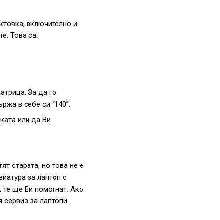
ктовка, включително и
е. Това са:
атрица. За да го
ържа в себе си “140”.
ката или да Ви
ят старата, но това не е
виатура за лаптоп с
, те ще Ви помогнат. Ако
я сервиз за лаптопи