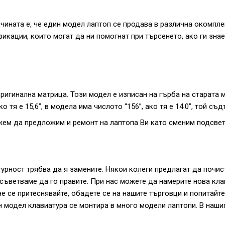
чината е, че един модел лаптоп се продава в различна окомпле
кации, които могат да ни помогнат при търсенето, ако ги знает
оригинална матрица. Този модел е изписан на гърба на старата м
тя е 15,6”, в модела има числото “156”, ако тя е 14.0”, той съд
ожем да предложим и ремонт на лаптопа Ви като сменим подсвет
урност трябва да я замените. Някои колеги предлагат да почист
 съветваме да го правите. При нас можете да намерите нова кла
е се притеснявайте, обадете се на нашите търговци и попитайте
ин модел клавиатура се монтира в много модели лаптопи. В наши