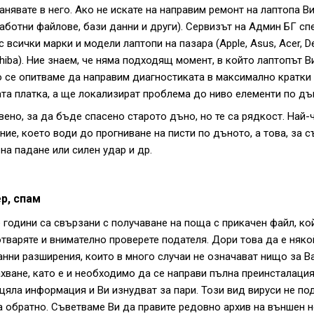
анявате в него. Ако не искате на направим ремонт на лаптопа 
аботни файлове, бази данни и други). Сервизът на Админ БГ сп
сички марки и модели лаптопи на пазара (Apple, Asus, Acer, Dell,
oshiba). Ние знаем, че няма подходящ момент, в който лаптопът В
 се опитваме да направим диагностиката в максимално кратки
ата платка, а ще локализират проблема до ниво елементи по дъ
ено, за да бъде спасено старото дъно, но те са рядкост. Най-ч
ие, което води до прогниване на писти по дъното, а това, за с
на падане или силен удар и др.
р, спам
е години са свързани с получаване на поща с прикачен файл, к
варяте и внимателно проверете подателя. Дори това да е някой
анни разширения, които в много случаи не означават нищо за В
махване, като е и необходимо да се направи пълна преинсталаци
 цяла информация и Ви изнудват за пари. Този вид вируси не по
а обратно. Съветваме Ви да правите редовно архив на външен н