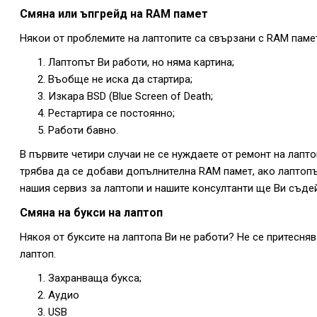
Смяна или ъпгрейд на RAM
памет
Някои от проблемите на лаптопите са свързани с RAM паме
Лаптопът Ви работи, но няма картина;
Въобще не иска да стартира;
Изкара BSD (Blue Screen of Death;
Рестартира се постоянно;
Работи бавно.
В първите четири случаи не се нуждаете от ремонт на лапто
трябва да се добави допълнителна RAM памет, ако лаптопът
нашия сервиз за лаптопи и нашите консултанти ще Ви съдей
Смяна на букси на лаптоп
Някоя от буксите на лаптопа Ви не работи? Не се притесня
лаптоп.
Захранваща букса;
Аудио
USB