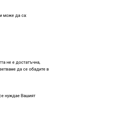
и може да са:
тта не е достатъчна,
ъветваме да се обадите в
 се нуждае Вашият