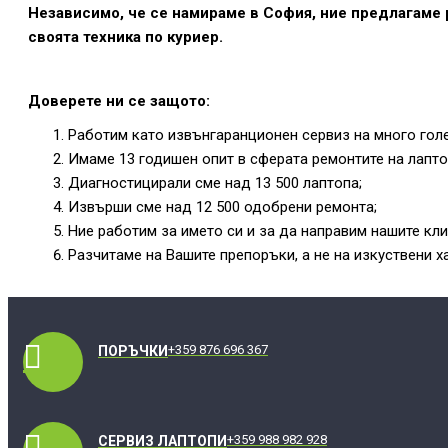
Независимо, че се намираме в София, ние предлагаме 
своята техника по куриер.
Доверете ни се защото:
Работим като извънгаранционен сервиз на много голе
Имаме 13 годишен опит в сферата ремонтите на лапто
Диагностицирали сме над 13 500 лаптопа;
Извърши сме над 12 500 одобрени ремонта;
Ние работим за името си и за да направим нашите кл
Разчитаме на Вашите препоръки, а не на изкуствени х
+359 876 696 367
ПОРЪЧКИ
+359 988 982 928
СЕРВИЗ ЛАПТОПИ