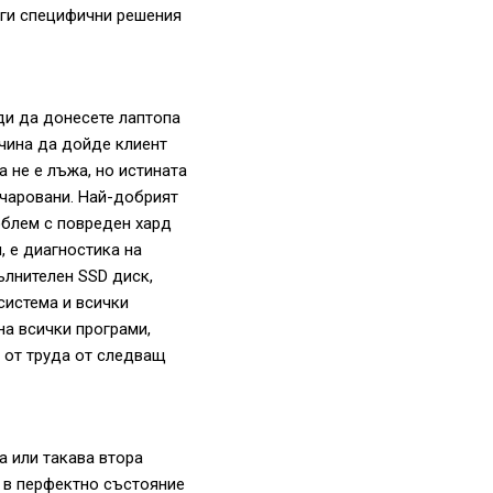
руги специфични решения
ди да донесете лаптопа
ичина да дойде клиент
 не е лъжа, но истината
очаровани. Най-добрият
облем с повреден хард
, е диагностика на
ълнителен SSD диск,
система и всички
на всички програми,
а от труда от следващ
а или такава втора
а в перфектно състояние