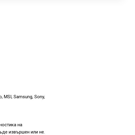
o, MSI, Samsung, Sony,
ностика на
ъде извършен или не.