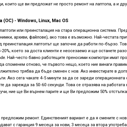
и, които ще ви предложат не просто ремонт на лаптопа, а и д
(ОС) - Windows, Linux, Mac OS
 лаптопи или преинсталация на стара операционна система. Пре
снимки, архиви, файлове), ако това е възможно. Най-честата пр
ед преинсталация лаптопът ще започне да работи по-бързо. Това
5-20%, което за доста клиенти е неосезаемо и ще останете раз
rade. Най-често бавно работещите преносими компютри имат пр
да споменем отново, че първото нещо, което ние винаги правим
дължително трябва да бъде сменен с нов. Ако инвестирате в доп
и. Ако сега чакате 4-5 минути за да се зареди операционната 
те да зарежда за 50-60 секунди. Това се отразява на работата 
случи, ние ще Ви върнем парите и ще Ви предложим 50% отстъпк
и предложим ремонт. Единственият вариант е да я смените с нов
одават с гаранция 9 месеца за нови, 3 месеца за втора употреб