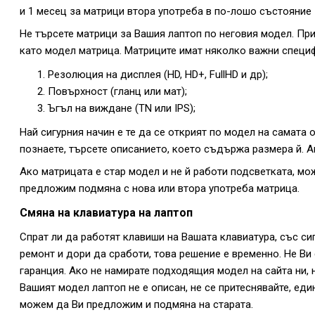
и 1 месец за матрици втора употреба в по-лошо състояние
Не търсете матрици за Вашия лаптоп по неговия модел. При
като модел матрица. Матриците имат няколко важни специфи
Резолюция на дисплея (HD, HD+, FullHD и др);
Повърхност (гланц или мат);
Ъгъл на виждане (TN или IPS);
Най сигурния начин е те да се открият по модел на самата 
познаете, търсете описанието, което съдържа размера й. Ако 
Ако матрицата е стар модел и не й работи подсветката, м
предложим подмяна с нова или втора употреба матрица.
Смяна на клавиатура на лаптоп
Спрат ли да работят клавиши на Вашата клавиатура, със сиг
ремонт и дори да сработи, това решение е временно. Не Ви
гаранция. Ако не намирате подходящия модел на сайта ни, н
Вашият модел лаптоп не е описан, не се притеснявайте, ед
можем да Ви предложим и подмяна на старата.