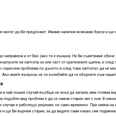
 не могат да Ви предложат. Имаме налични всякакви букси и ще
е направена и от Вас (ако тя е външна. Не Ви съветваме обаче
 корпусите на лаптопа си или част от крепежните щипки, и след 
о-сериозни проблеми по дъното и след това лаптопът да не мо
. Ако имате въпроси, не се колебайте да ги обърнете към нашит
ор
ли в най-лошия случай въобще не иска да запали, има голяма ве
а подобен вид проблем е да се смени стария чип с нов. В няко
и случаи е работещо решение, но само временно. При смяна на н
 и ще Ви върнем стария, за да видите сами какво сме подмени