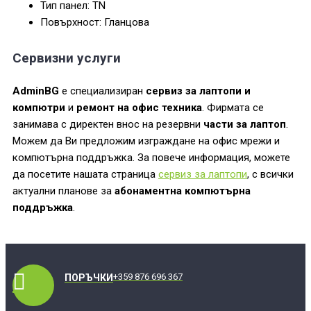
Тип панел: TN
Повърхност: Гланцова
Сервизни услуги
AdminBG
е специализиран
сервиз за лаптопи и
компютри
и
ремонт на офис техника
. Фирмата се
занимава с директен внос на резервни
части за лаптоп
.
Можем да Ви предложим изграждане на офис мрежи и
компютърна поддръжка. За повече информация, можете
да посетите нашата страница
сервиз за лаптопи
, с всички
актуални планове за
абонаментна компютърна
поддръжка
.
+359 876 696 367
ПОРЪЧКИ