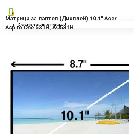
0
Матрица за лаптоп (Дисплей) 10.1" Acer
Количката ви е празна!
Aspire One 531H, AO531H