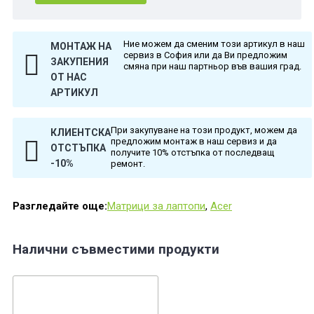
Ние можем да сменим този артикул в наш
МОНТАЖ НА
сервиз в София или да Ви предложим
ЗАКУПЕНИЯ
смяна при наш партньор във вашия град.
ОТ НАС
АРТИКУЛ
При закупуване на този продукт, можем да
КЛИЕНТСКА
предложим монтаж в наш сервиз и да
ОТСТЪПКА
получите 10% отстъпка от последващ
-10%
ремонт.
Разгледайте още:
Матрици за лаптопи
,
Acer
Налични съвместими продукти