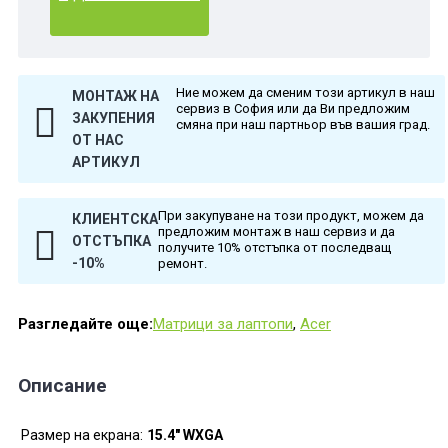
Ние можем да сменим този артикул в наш
МОНТАЖ НА
сервиз в София или да Ви предложим
ЗАКУПЕНИЯ
смяна при наш партньор във вашия град.
ОТ НАС
АРТИКУЛ
При закупуване на този продукт, можем да
КЛИЕНТСКА
предложим монтаж в наш сервиз и да
ОТСТЪПКА
получите 10% отстъпка от последващ
-10%
ремонт.
Разгледайте още:
Матрици за лаптопи
,
Acer
Описание
Размер на екрана:
15.4" WXGA