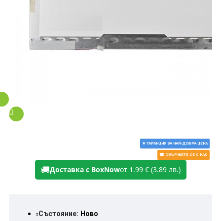
★ ГАРАНЦИЯ ЗА НАЙ-ДОБРА ЦЕНА
☎ СВЪРЖЕТЕ СЕ С НАС
🚚
Доставка с BoxNow
от 1.99 € (3.89 лв.)
Състояние:
Ново