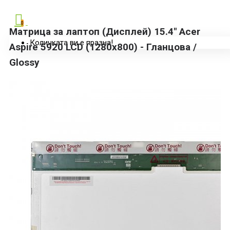
0
Матрица за лаптоп (Дисплей) 15.4" Acer
Количката ви е празна!
Aspire 5920 LCD (1280x800) - Гланцова /
Glossy