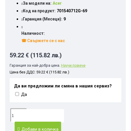
За модели на:
Acer
Код на продукт:
701540712G-69
Гаранция (Месеци):
9
Наличност:
☎ Свържете се с нас
59.22 € (115.82 лв.)
Гаранция за най-добра цена.
Научи повече
Цена без ДДС: 59.22 € (115.82 лв.)
Да ви предложим ли смяна в нашия сервиз?
Да
Добави в количка