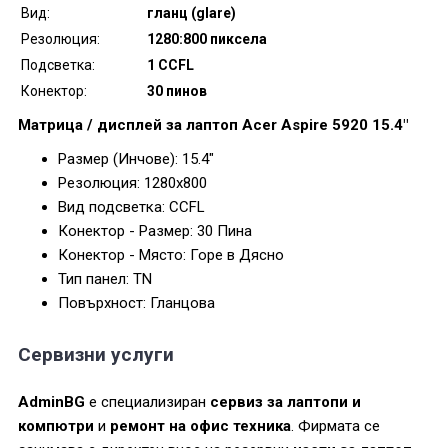
Вид:
гланц (glare)
Резолюция:
1280:800 пиксела
Подсветка:
1 CCFL
Конектор:
30 пинов
Матрица / дисплей за лаптоп Acer Aspire 5920 15.4"
Размер (Инчове): 15.4"
Резолюция: 1280x800
Вид подсветка: CCFL
Конектор - Размер: 30 Пина
Конектор - Място: Горе в Дясно
Тип панел: TN
Повърхност: Гланцова
Сервизни услуги
AdminBG
е специализиран
сервиз за лаптопи и
компютри
и
ремонт на офис техника
. Фирмата се